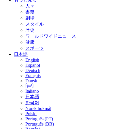
人々
書籍
劇場
スタイル
歴史
ワールドワイドニュース
健康
スポーツ
日本語
English
Español
Deutsch
Français
Dansk
हिन्दी
Italiano
日本語
한국어
Norsk bokmål
Polski
Português (PT)
Português (BR)