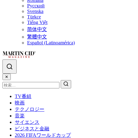
Română
Русский
Svenska
Türkçe
Tiếng Việt
简体中文
繁體中文
Español (Latinoamérica)
✕
TV番組
映画
テクノロジー
音楽
サイエンス
ビジネスと金融
2026 FIFAワールドカップ