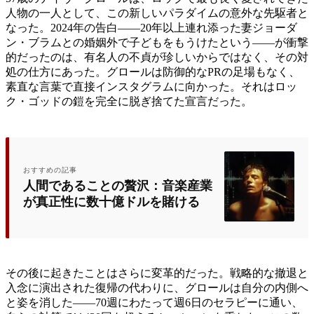
人物の一人として、この新しいパラダイムの意外な先駆者と
なった。2024年の告白——20年以上連れ添った妻ジョーダ
ン・ブラムとの婚姻外で子どもをもうけたという——が衝撃
的だったのは、有名人の不貞が珍しいからではなく、その対
処の仕方にあった。グロールは防御的なPRの足場もなく、
素直な言葉で直接インスタグラムに向かった。それはロッ
ク・ゴッドの鎧を完全に脱ぎ捨てた宣言だった。
おすすめの記事
人間であることの贅沢：音楽産業
が真正性に数十億ドルを賭ける
その後に起きたことはさらに変革的だった。戦略的な撤退と
入念に演出された復帰の代わりに、グロールは自分の内側へ
と姿を消した——70週にわたって週6日のセラピーに通い、