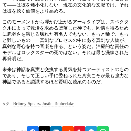
て——は彼を矮小化しない。現在の文化的な文脈では、それ
は彼を聴く価値をより高める。
このモーメントから浮かび上がるアーキタイプは、スペクタ
クルによって救済を求める堕落した神でも、同情を得るため
に脆弱さを演じる壊れた有名人でもない。もっと稀で、もっ
と難しいもの——真剣なプロセスの中にある真剣な人物が、
真剣な野心を持つ音楽を作る、という姿だ。治療的な責任の
モデルはロックスターの死ではない。それは最も洗練された
再発明だ。
未来は神話を真実と交換する勇気を持つアーティストのもの
であり、そして正しい手に委ねられた真実こそが最も強力な
神話であると認識するほど賢明な聴衆のものだ。
Britney Spears
,
Justin Timberlake
タグ: