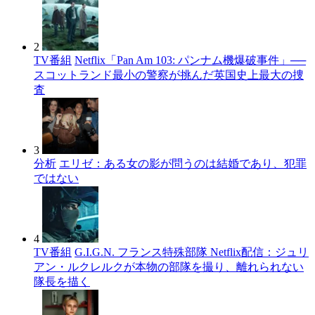
2
TV番組
Netflix「Pan Am 103: パンナム機爆破事件」──
スコットランド最小の警察が挑んだ英国史上最大の捜
査
3
分析
エリゼ：ある女の影が問うのは結婚であり、犯罪
ではない
4
TV番組
G.I.G.N. フランス特殊部隊 Netflix配信：ジュリ
アン・ルクレルクが本物の部隊を撮り、離れられない
隊長を描く