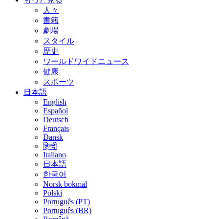
人々
書籍
劇場
スタイル
歴史
ワールドワイドニュース
健康
スポーツ
日本語
English
Español
Deutsch
Français
Dansk
हिन्दी
Italiano
日本語
한국어
Norsk bokmål
Polski
Português (PT)
Português (BR)