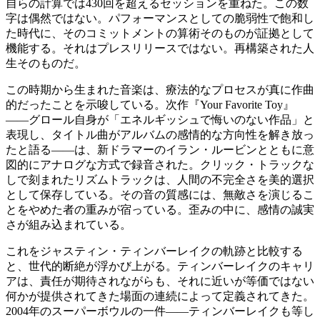
自らの計算では430回を超えるセッションを重ねた。この数
字は偶然ではない。パフォーマンスとしての脆弱性で飽和し
た時代に、そのコミットメントの算術そのものが証拠として
機能する。それはプレスリリースではない。再構築された人
生そのものだ。
この時期から生まれた音楽は、療法的なプロセスが真に作曲
的だったことを示唆している。次作『Your Favorite Toy』
——グロール自身が「エネルギッシュで悔いのない作品」と
表現し、タイトル曲がアルバムの感情的な方向性を解き放っ
たと語る——は、新ドラマーのイラン・ルービンとともに意
図的にアナログな方式で録音された。クリック・トラックな
しで刻まれたリズムトラックは、人間の不完全さを美的選択
として保存している。その音の質感には、無敵さを演じるこ
とをやめた者の重みが宿っている。歪みの中に、感情の誠実
さが組み込まれている。
これをジャスティン・ティンバーレイクの軌跡と比較する
と、世代的断絶が浮かび上がる。ティンバーレイクのキャリ
アは、責任が期待されながらも、それに近いが等価ではない
何かが提供されてきた場面の連続によって定義されてきた。
2004年のスーパーボウルの一件——ティンバーレイクも等し