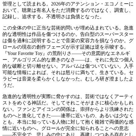
管理として読まれる。2026年のアテンション・エコノミーに
おいて、聴衆は有名人をただ消費するのではなく、調査し、
記録し、追求する。不透明さは負債となった。
この全体の中に正当な芸術的問いが埋め込まれている。急進
的な透明性は作品を傷つけるのか。告白型のスーパースター
は傷を過剰に説明することで音楽の変容力を損なうのか。グ
ロールの現在の創作フェーズが示す証拠は逆を示唆する。
『Your Favorite Toy』の荒削りさ——その意図的なエネルギ
ー、アルゴリズム的な磨きのなさ——は、それに先立つ個人
的な破断と切り離せない。アルバムは傷ついていない。入手
可能な情報によれば、それは怒りに満ちて、生きている。セ
ラピーは音楽を柔らかくしなかった。むしろ研ぎ澄ましたよ
うだ。
急進的な透明性が実際に脅かすのは、芸術ではなくアーティ
ストをめぐる神話だ。そしてそれこそがまさに核心かもしれ
ない。ファンとアイコンの関係は、崇拝からより洗練された
ものへと進化してきた——連帯に近いもの、あるいは少なく
とも、本当に知っている人物に対して抱く複雑で両価的な感
情に近いものへ。グロールが完全に知られることへの意志
——不完全で、悲しみの中にあり、再建しつつある存在とし