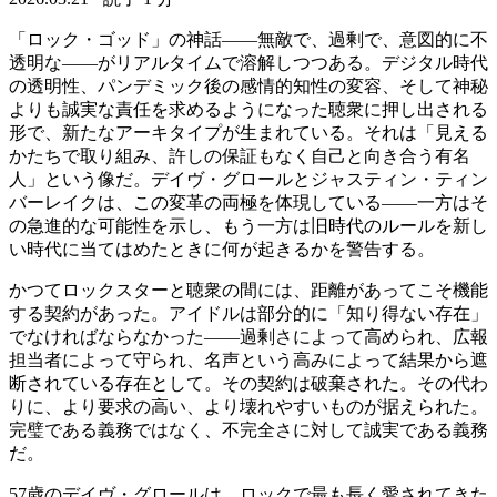
「ロック・ゴッド」の神話——無敵で、過剰で、意図的に不
透明な——がリアルタイムで溶解しつつある。デジタル時代
の透明性、パンデミック後の感情的知性の変容、そして神秘
よりも誠実な責任を求めるようになった聴衆に押し出される
形で、新たなアーキタイプが生まれている。それは「見える
かたちで取り組み、許しの保証もなく自己と向き合う有名
人」という像だ。デイヴ・グロールとジャスティン・ティン
バーレイクは、この変革の両極を体現している——一方はそ
の急進的な可能性を示し、もう一方は旧時代のルールを新し
い時代に当てはめたときに何が起きるかを警告する。
かつてロックスターと聴衆の間には、距離があってこそ機能
する契約があった。アイドルは部分的に「知り得ない存在」
でなければならなかった——過剰さによって高められ、広報
担当者によって守られ、名声という高みによって結果から遮
断されている存在として。その契約は破棄された。その代わ
りに、より要求の高い、より壊れやすいものが据えられた。
完璧である義務ではなく、不完全さに対して誠実である義務
だ。
57歳のデイヴ・グロールは、ロックで最も長く愛されてきた