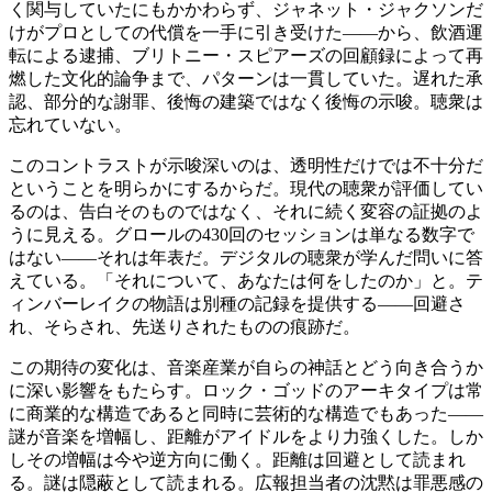
く関与していたにもかかわらず、ジャネット・ジャクソンだ
けがプロとしての代償を一手に引き受けた——から、飲酒運
転による逮捕、ブリトニー・スピアーズの回顧録によって再
燃した文化的論争まで、パターンは一貫していた。遅れた承
認、部分的な謝罪、後悔の建築ではなく後悔の示唆。聴衆は
忘れていない。
このコントラストが示唆深いのは、透明性だけでは不十分だ
ということを明らかにするからだ。現代の聴衆が評価してい
るのは、告白そのものではなく、それに続く変容の証拠のよ
うに見える。グロールの430回のセッションは単なる数字で
はない——それは年表だ。デジタルの聴衆が学んだ問いに答
えている。「それについて、あなたは何をしたのか」と。テ
ィンバーレイクの物語は別種の記録を提供する——回避さ
れ、そらされ、先送りされたものの痕跡だ。
この期待の変化は、音楽産業が自らの神話とどう向き合うか
に深い影響をもたらす。ロック・ゴッドのアーキタイプは常
に商業的な構造であると同時に芸術的な構造でもあった——
謎が音楽を増幅し、距離がアイドルをより力強くした。しか
しその増幅は今や逆方向に働く。距離は回避として読まれ
る。謎は隠蔽として読まれる。広報担当者の沈黙は罪悪感の