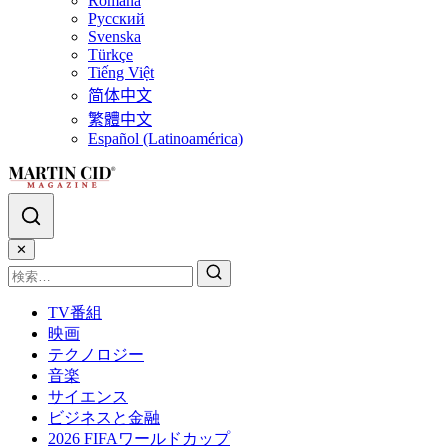
Română
Русский
Svenska
Türkçe
Tiếng Việt
简体中文
繁體中文
Español (Latinoamérica)
✕
TV番組
映画
テクノロジー
音楽
サイエンス
ビジネスと金融
2026 FIFAワールドカップ