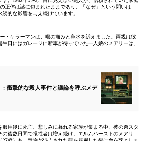
す。1982年の秋、目に見えない犯人が、信頼されていた家庭
人の正体は謎に包まれたままであり、「なぜ」という問いは
永続的な影響を与え続けています。
アリー・ケラーマンは、喉の痛みと鼻水を訴えました。両親は彼
の誕生日にはガレージに新車が待っていた一人娘のメアリーは、
」: 衝撃的な殺人事件と議論を呼ぶメデ
を服用後に死亡。悲しみに暮れる家族が集まる中、彼の弟スタ
。その後数日間で犠牲者は増え続け、エルムハーストのメアリ
（27歳）も、毒物が混入された薬を服用した後に命を落としま