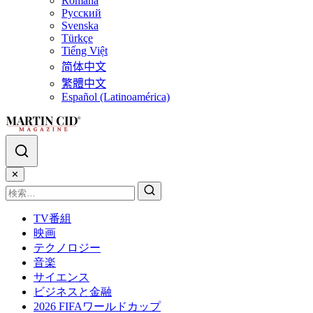
Română
Русский
Svenska
Türkçe
Tiếng Việt
简体中文
繁體中文
Español (Latinoamérica)
✕
TV番組
映画
テクノロジー
音楽
サイエンス
ビジネスと金融
2026 FIFAワールドカップ