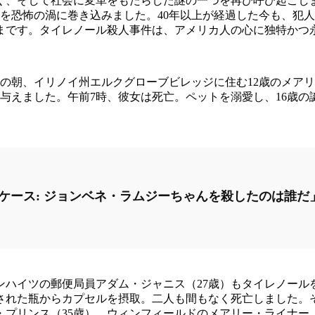
、そして社会に変革をもたらした謎の一つを再び呼び起こしま
を恐怖の渦に巻き込みました。40年以上が経過した今も、犯
まです。タイレノール殺人事件は、アメリカ人の心に独特かつ
9日の朝、イリノイ州エルクグローブビレッジに住む12歳のメ
与えました。午前7時、彼女は死亡。ペットを溺愛し、16歳
。
ルドケース: ジョンベネ・ラムジーちゃんを殺したのは誰だ
ンハイツの郵便局員アダム・ジャニス（27歳）もタイレノール
染された瓶からカプセルを摂取。二人も間もなく死亡しました
・プリンス（35歳）、ウィンフィールドのメアリー・ライナー