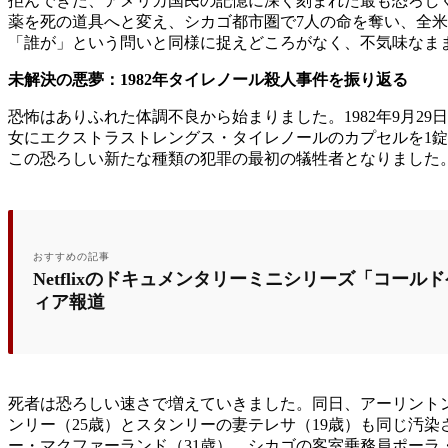
拒んできた、アメリカ国民の記憶に深く刻まれた最も恐ろしく
薬を死の道具へと変え、シカゴ都市圏で7人の命を奪い、全米
「誰が」という問いと同様に捉えどころがなく、不気味なま
未解決の悪夢：1982年タイレノール殺人事件を振り返る
恐怖はありふれた体調不良から始まりました。1982年9月2
女にエクストラストレングス・タイレノールのカプセルを1錠
この恐ろしい新たな種類の犯罪の最初の犠牲者となりました
おすすめの記事
Netflixのドキュメンタリーミニシリーズ「コー
ィア報道
死者は恐ろしい速さで増えていきました。同日、アーリント
ンリー（25歳）とスタンリーの妻テレサ（19歳）も同じ汚
ー・マクファーランド（31歳）、シカゴの客室乗務員ポーラ