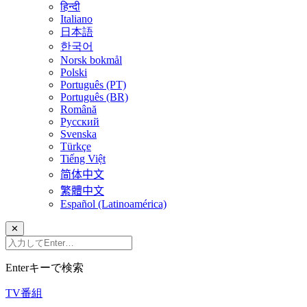
हिन्दी
Italiano
日本語
한국어
Norsk bokmål
Polski
Português (PT)
Português (BR)
Română
Русский
Svenska
Türkçe
Tiếng Việt
简体中文
繁體中文
Español (Latinoamérica)
✕
Enterキーで検索
TV番組