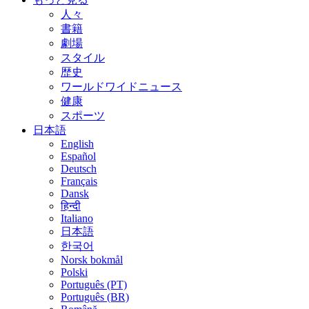
人々
書籍
劇場
スタイル
歴史
ワールドワイドニュース
健康
スポーツ
日本語
English
Español
Deutsch
Français
Dansk
हिन्दी
Italiano
日本語
한국어
Norsk bokmål
Polski
Português (PT)
Português (BR)