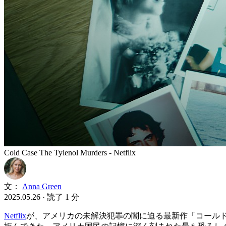
Cold Case The Tylenol Murders - Netflix
文：
Anna Green
2025.05.26
·
読了 1 分
Netflix
が、アメリカの未解決犯罪の闇に迫る最新作「コールド