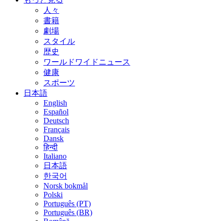
人々
書籍
劇場
スタイル
歴史
ワールドワイドニュース
健康
スポーツ
日本語
English
Español
Deutsch
Français
Dansk
हिन्दी
Italiano
日本語
한국어
Norsk bokmål
Polski
Português (PT)
Português (BR)