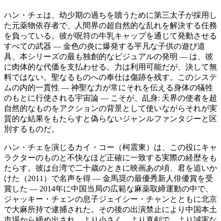
ハン・チェは、幼少期の過ちを贖うために第三太子が採用し
た元薬物依存者で、人間界の超自然的な乱れを解決する任務
を負っている。彼が呪符の牛乳キャップを通じて発動させる
すべての武器 ― 金色の炎に爆発する平凡な子供の遊び道
具、本シリーズの最も独創的なビジュアルの発明 ― は、彼
に肉体的な代価を支払わせる。力は利用可能だが、決して無
料ではない。聖なるものへの奉仕は傷跡を残す。このシステ
ムの内的一貫性 ― 神聖な力が常にそれを伝える身体の犠牲
のもとに行使される宇宙論 ― こそが、乩身: 天界の使者を超
自然的なものをアクションの背景として使いながらそれが実
質的な結果をもたらすと偽らないジャンルファンタジーと区
別するものだ。
ハン・チェを演じるカイ・コー（柯震東）は、この役にキャ
ラクターのものと不快なほど正確に一致する実際の経歴をも
たらす。彼は台湾で二十歳のときに映画あの頃、君を追いか
けた（2011）で名声を得 ― 金馬奨の最優秀新人俳優賞を受
賞した ― 2014年に中国当局の広範な麻薬取締運動の中で、
ジャッキー・チェンの息子ジェイシー・チャンとともに北京
で大麻所持で逮捕された。その後の出演禁止により中国本土
市場から締め出され、より小さく、より真剣で、より誠実な