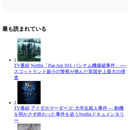
最も読まれている
1
TV番組
Netflix「Pan Am 103: パンナム機爆破事件」──
スコットランド最小の警察が挑んだ英国史上最大の捜
査
2
TV番組
アイダホマーダーズ: 大学生殺人事件 — 動機
を明かさず終わった事件を追うNetflixドキュメンタリ
ー