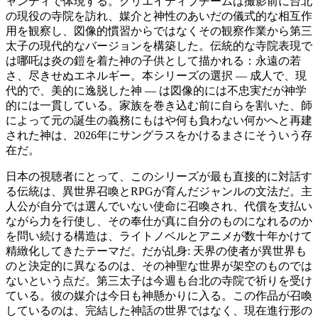
ャンディで体現する。クリエイティブチームは撮影前に台北
の現役の寺院を訪れ、媒介と神性のあいだの儀式的な相互作
用を観察し、図像的慣習からではなくその観察作業から第三
太子の現代的なバージョンを構築した。伝統的な寺院表現で
は哪吒は炎の鎧を着た神の子供として描かれる：永遠の若
さ、尽きせぬエネルギー。本シリーズの選択 ― 成人で、現
代的で、美的に逸脱した神 ― は図像的には不忠実だが神学
的には一貫している。家族を巻き込む前に自らを割いた、師
によって元の誕生の義務にもはや何も負わない何かへと再建
された神は、2026年にサングラスをかけるまさにそういう存
在だ。
日本の視聴者にとって、このシリーズが最も直接的に対話す
る伝統は、異世界召喚とRPGが育んだジャンルの文法だ。主
人公が自分では選んでいない使命に召喚され、代償を支払い
ながら力を行使し、その奉仕が真に自分のものになれるのか
を問い続ける構造は、ライトノベルとアニメが数十年かけて
精緻化してきたテーマだ。だが乩身: 天界の使者が異世界も
のと決定的に異なるのは、その神聖な世界が架空のものでは
ないという点だ。第三太子は今週も台北の寺院で祈りを受け
ている。彼の媒介は今日も神懸かりに入る。この作品が召喚
しているのは、完結した神話の世界ではなく、現在進行形の