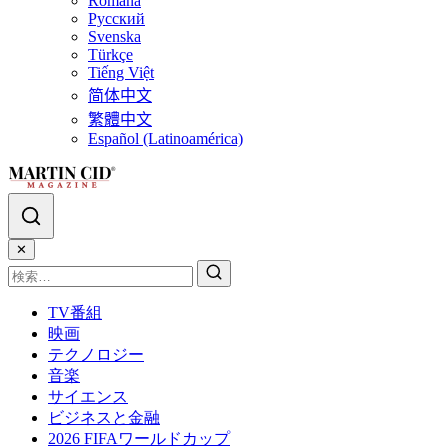
Română
Русский
Svenska
Türkçe
Tiếng Việt
简体中文
繁體中文
Español (Latinoamérica)
✕
TV番組
映画
テクノロジー
音楽
サイエンス
ビジネスと金融
2026 FIFAワールドカップ