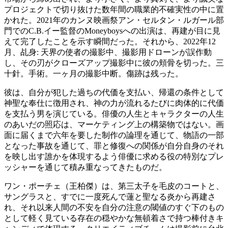
プロジェクトで切り抜けた数年間の職業的不確実性の中に置
かれた。2021年のカンヌ映画祭アン・セルタン・ルガール部
門でのC.B.イー監督のMoneyboysへの出演は、再建が目に見
えて完了したことを示す瞬間だった。それから、2022年12
月、乩身: 天界の使者の撮影中、撮影用ドローンが誤作動
し、その刃がクローズアップ撮影中に彼の頬骨を切った。三
十針。手術。一ヶ月の撮影中断。傷跡は残った。
彼は、自分が犯した過ちの代価を支払い、帰還の条件として
神聖な奉仕に徴用され、神の力が流れるたびに肉体的に代価
を支払う男を演じている。俳優の人生とキャラクターの人生
のあいだの照応は、マーケティング上の構築物ではない。画
面に届くまで六年を要した制作の論理を通じて、物語の一部
となった事故を通じて、罪と修復への関係が自分自身のそれ
を映し出す誰かを体現するよう俳優に求める役の特別なプレ
ッシャーを通じて積み重なってきたものだ。
ワン・ポーチェ（王柏傑）は、第三太子を毛皮のコートと、
サングラスと、すでに一度死んで蓮と聖なる炎から再建さ
れ、それ以来人間の不安を自分の注意の閾値のすぐ下のもの
として軽く見ている存在の穏やかな無頓着さで持つ棒付きキ