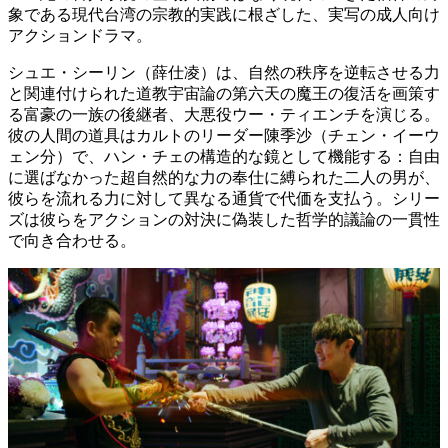
象である現代台湾の宗教的実践に根ざした、実写の成人向け
アクションドラマ。
シュエ・シーリン（薛仕凌）は、自然の秩序を逆転させる力
と関連付けられた道教宇宙論の第六天の魔王の復活を画策す
る富豪の一族の後継者、大悪役ウー・ティエンチを演じる。
彼の人間の道具はカルトのリーダー陳季沙（チェン・イーウ
ェン分）で、ハン・チェの構造的な鏡として機能する：自由
に選ばなかった超自然的な力の奉仕に縛られた二人の男が、
彼らを流れる力に対して異なる通貨で代価を支払う。シリー
ズは彼らをアクションの対決に偽装した哲学的議論の一貫性
で向き合わせる。