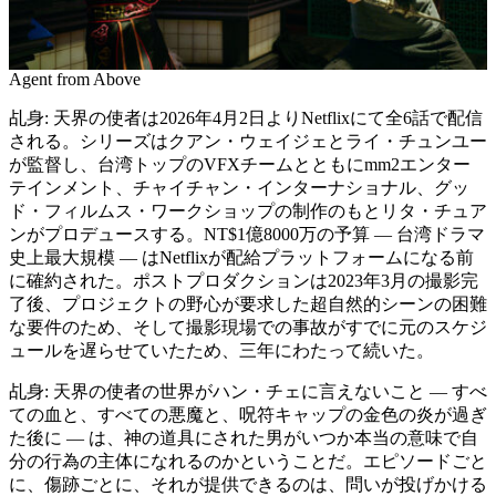
Agent from Above
乩身: 天界の使者は2026年4月2日よりNetflixにて全6話で配信
される。シリーズはクアン・ウェイジェとライ・チュンユー
が監督し、台湾トップのVFXチームとともにmm2エンター
テインメント、チャイチャン・インターナショナル、グッ
ド・フィルムス・ワークショップの制作のもとリタ・チュア
ンがプロデュースする。NT$1億8000万の予算 ― 台湾ドラマ
史上最大規模 ― はNetflixが配給プラットフォームになる前
に確約された。ポストプロダクションは2023年3月の撮影完
了後、プロジェクトの野心が要求した超自然的シーンの困難
な要件のため、そして撮影現場での事故がすでに元のスケジ
ュールを遅らせていたため、三年にわたって続いた。
乩身: 天界の使者の世界がハン・チェに言えないこと ― すべ
ての血と、すべての悪魔と、呪符キャップの金色の炎が過ぎ
た後に ― は、神の道具にされた男がいつか本当の意味で自
分の行為の主体になれるのかということだ。エピソードごと
に、傷跡ごとに、それが提供できるのは、問いが投げかける