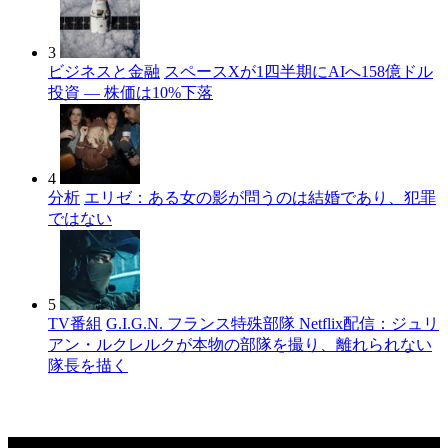
3
ビジネスと金融
スペースXが1四半期にAIへ158億ドル
投資 — 株価は10%下落
4
分析
エリゼ：ある女の影が問うのは結婚であり、犯罪
ではない
5
TV番組
G.I.G.N. フランス特殊部隊 Netflix配信：ジュリ
アン・ルクレルクが本物の部隊を撮り、離れられない
隊長を描く