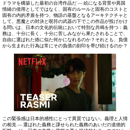
ドラマを構築した最初の台湾作品だ ― 絵になる背景や異国
情緒の借用としてではなく、固有のルールと固有のコストと
固有の内的矛盾を持つ、物語の基盤となるアーキテクチャと
して。悪魔との対決と呪符の武器の下でこの作品が投げかけ
る問いは、日本の文化的伝統において特別な共鳴を持つ：義
務は、十分に長く、十分に苦しみながら果たされることで、
自由に選ばれた徳に似た何かになれるのか？それとも、負債
から生まれた行為は常にその負債の刻印を帯び続けるのか？
この緊張感は日本的感性にとって異質ではない。義理と人情
の相克 ― 選ばれた義務と課せられた義務のあいだの道徳的