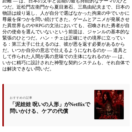
距離 ― は、日本の文学と芸能の最も持続的なテーマのひと
つだ。近松門左衛門から夏目漱石、三島由紀夫まで、日本の
物語は繰り返し、人が自分で選ばなかった拘束の中でいかに
尊厳を保つかを問い続けてきた。ゲームとアニメが発展させ
た異世界ものやRPGの文法においても、召喚された勇者が自
分の使命を選んでいないという前提は、ジャンルの基本的な
緊張のひとつだ。ハン・チェは正確にその境界に立ってい
る：第三太子に仕えるのは、彼が恩を返す必要があるから
だ。いつか自分の意志で仕えるようになれるのか ― 道具と
して作られた人間が真の意味での主体になれるのか ― は、
いかに精巧に設計された神聖な契約システムも、それ自体で
は解決できない問いだ。
おすすめの記事
「泥娃娃 呪いの人形」がNetflixで
問いかける、ケアの代償