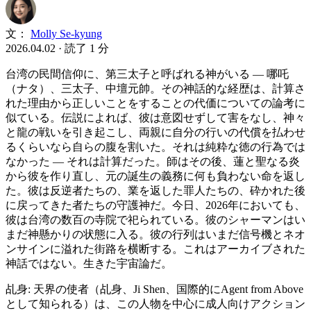
文：
Molly Se-kyung
2026.04.02
·
読了 1 分
台湾の民間信仰に、第三太子と呼ばれる神がいる ― 哪吒
（ナタ）、三太子、中壇元帥。その神話的な経歴は、計算さ
れた理由から正しいことをすることの代価についての論考に
似ている。伝説によれば、彼は意図せずして害をなし、神々
と龍の戦いを引き起こし、両親に自分の行いの代償を払わせ
るくらいなら自らの腹を割いた。それは純粋な徳の行為では
なかった ― それは計算だった。師はその後、蓮と聖なる炎
から彼を作り直し、元の誕生の義務に何も負わない命を返し
た。彼は反逆者たちの、業を返した罪人たちの、砕かれた後
に戻ってきた者たちの守護神だ。今日、2026年においても、
彼は台湾の数百の寺院で祀られている。彼のシャーマンはい
まだ神懸かりの状態に入る。彼の行列はいまだ信号機とネオ
ンサインに溢れた街路を横断する。これはアーカイブされた
神話ではない。生きた宇宙論だ。
乩身: 天界の使者（乩身、Ji Shen、国際的にAgent from Above
として知られる）は、この人物を中心に成人向けアクション