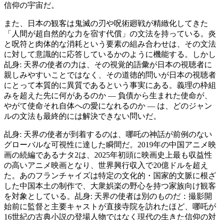
信仰の宇宙だ。
また、日本の観客は鬼滅の刃や呪術廻戦が精緻化してきた
「人間が超自然的な力を宿す代償」の文法を持っている。炎
と呪符と肉体的な消耗という要素の組み合わせは、その文法
に対して意識的に応答しているかのように機能する。しかし
乩身: 天界の使者の力は、その視覚的語彙が日本の視聴者に
親しみやすいことではなく、その道徳的問いが日本の視聴者
にとって本質的に異質であるという事実にある。義理の枠組
みを超えた先に何があるのか ― 負債から生まれた使命が、
やがて使命それ自体への愛になれるのか ― は、どのジャン
ルの文法も最終的には解決できない問いだ。
乩身: 天界の使者が到着するのは、哪吒の神話が前例のない
グローバルな可視性に達した瞬間だ。2019年の中国アニメ映
画の続編であるナタ2は、2025年初頭に映画史上最も収益性
の高いアニメ映画となり、世界興行収入で20億ドルを超え
た。あのフランチャイズは特定の文化的・国家的文脈に根ざ
した中国本土の制作で、大衆娯楽の野心を持つ家族向け観客
を対象としている。乩身: 天界の使者は別のものだ：撮影開
始前に監督と主要キャストが直接寺院を訪れたほど、哪吒が
16世紀の古典小説の登場人物ではなく現代の生きた信仰の対