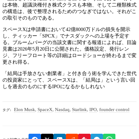
は本物、超議決権付き株式クラスも本物、そして二種類株式
の構造は、後で整理されるためのつなぎではない。それがこ
の取引そのものである。
スペースXは申請書において42億8000万ドルの損失を開示
し、ティッカー「SPCX」でナスダックへの上場を予定す
る。ブルームバーグの当該文書に関する報道によれば、目論
見書は2026年5月20日に公開された。価格設定、発行レン
ジ、フリーフロート等の詳細はロードショーが終わるまで変
更され得る。
「結局は手放さない創業者」と付き合う術を学んできた世代
の投資家にとって、スペースXは、「結局は」という言い回
しを過去のものにするIPOになるかもしれない
Elon Musk
,
SpaceX
,
Nasdaq
,
Starlink
,
IPO
,
founder control
タグ: