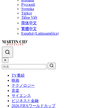
Română
Русский
Svenska
Türkçe
Tiếng Việt
简体中文
繁體中文
Español (Latinoamérica)
✕
TV番組
映画
テクノロジー
音楽
サイエンス
ビジネスと金融
2026 FIFAワールドカップ