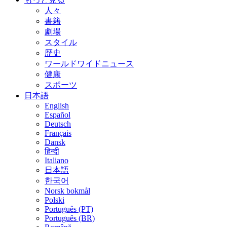
人々
書籍
劇場
スタイル
歴史
ワールドワイドニュース
健康
スポーツ
日本語
English
Español
Deutsch
Français
Dansk
हिन्दी
Italiano
日本語
한국어
Norsk bokmål
Polski
Português (PT)
Português (BR)