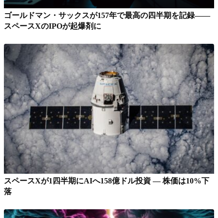
ゴールドマン・サックスが157年で最高の四半期を記録——
スペースXのIPOが起爆剤に
スペースXが1四半期にAIへ158億ドル投資 — 株価は10%下
落