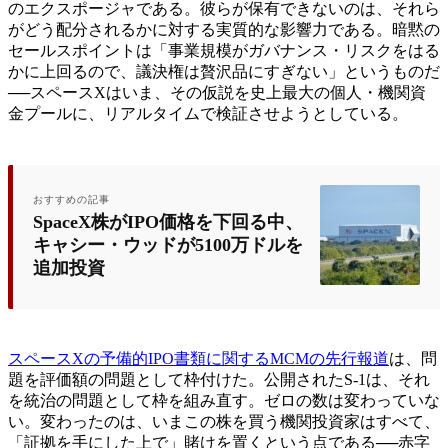
のエクスポージャである。彼らが保有できないのは、それら
がどう配分されるかに対する実質的な影響力である。暗黙の
セールスポイントは「事業規模がガバナンス・リスクをはる
かに上回るので、議決権は贅沢品にすぎない」というものだ
──スペースXはいま、その仮説を史上最大の個人・機関資
金プールに、リアルタイムで検証させようとしている。
おすすめの記事
SpaceX株がIPO価格を下回る中、
キャシー・ウッドが5100万ドルを
追加投資
スペースXの予備的IPO書類に関するMCMの先行報道
は、問
題を評価額の問題として枠付けた。公開されたS-1は、それ
を統治の問題として枠を組み直す。ゼロの数は変わっていな
い。変わったのは、いまこの株を買う機関投資家はすべて、
「証拠を手にした上で」賭けを置くという点である──赤字