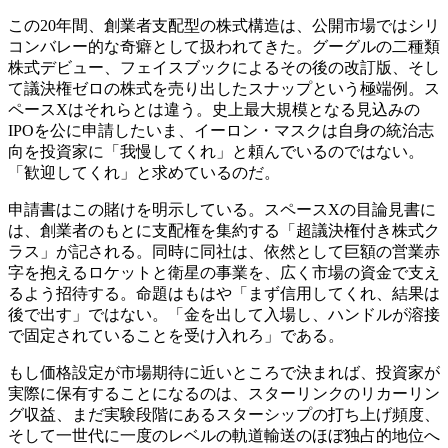
この20年間、創業者支配型の株式構造は、公開市場ではシリ
コンバレー的な奇癖として扱われてきた。グーグルの二種類
株式デビュー、フェイスブックによるその後の改訂版、そし
て議決権ゼロの株式を売り出したスナップという極端例。ス
ペースXはそれらとは違う。史上最大規模となる見込みの
IPOを公に申請したいま、イーロン・マスクは自身の統治志
向を投資家に「我慢してくれ」と頼んでいるのではない。
「歓迎してくれ」と求めているのだ。
申請書はこの賭けを明示している。スペースXの目論見書に
は、創業者のもとに支配権を集約する「超議決権付き株式ク
ラス」が記される。同時に同社は、依然として巨額の営業赤
字を抱えるロケットと衛星の事業を、広く市場の資金で支え
るよう招待する。命題はもはや「まず信用してくれ、結果は
後で出す」ではない。「金を出して入場し、ハンドルが溶接
で固定されていることを受け入れろ」である。
もし価格設定が市場期待に近いところで決まれば、投資家が
実際に保有することになるのは、スターリンクのリカーリン
グ収益、まだ実験段階にあるスターシップの打ち上げ頻度、
そして一世代に一度のレベルの軌道輸送のほぼ独占的地位へ