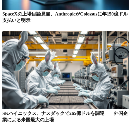
SpaceXの上場目論見書、AnthropicがColossusに年150億ドル
支払いと明示
SKハイニックス、ナスダックで265億ドルを調達——外国企
業による米国最大の上場