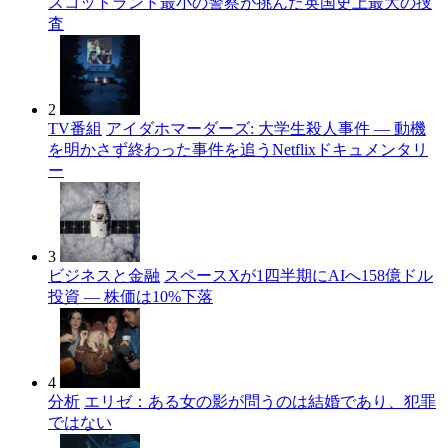
スコットランド最小の警察が挑んだ英国史上最大の捜
査
2
TV番組
アイダホマーダーズ: 大学生殺人事件 — 動機
を明かさず終わった事件を追うNetflixドキュメンタリ
ー
3
ビジネスと金融
スペースXが1四半期にAIへ158億ドル
投資 — 株価は10%下落
4
分析
エリゼ：ある女の影が問うのは結婚であり、犯罪
ではない