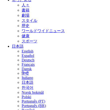
人々
書籍
劇場
スタイル
歴史
ワールドワイドニュース
健康
スポーツ
日本語
English
Español
Deutsch
Français
Dansk
हिन्दी
Italiano
日本語
한국어
Norsk bokmål
Polski
Português (PT)
Português (BR)