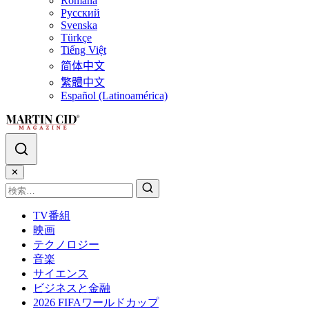
Română
Русский
Svenska
Türkçe
Tiếng Việt
简体中文
繁體中文
Español (Latinoamérica)
✕
TV番組
映画
テクノロジー
音楽
サイエンス
ビジネスと金融
2026 FIFAワールドカップ