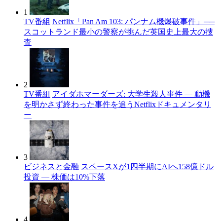
1
TV番組
Netflix「Pan Am 103: パンナム機爆破事件」──
スコットランド最小の警察が挑んだ英国史上最大の捜
査
2
TV番組
アイダホマーダーズ: 大学生殺人事件 — 動機
を明かさず終わった事件を追うNetflixドキュメンタリ
ー
3
ビジネスと金融
スペースXが1四半期にAIへ158億ドル
投資 — 株価は10%下落
4