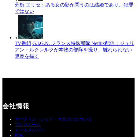
分析
エリゼ：ある女の影が問うのは結婚であり、犯罪
ではない
5
TV番組
G.I.G.N. フランス特殊部隊 Netflix配信：ジュリ
アン・ルクレルクが本物の部隊を撮り、離れられない
隊長を描く
会社情報
マーティン・シッド・マガジンについて
プレスルーム
チームメンバー
広告