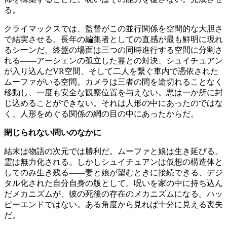
る。
クライマックスでは、監督がこの並行関係を空間的な大胆さ
で結実させる。長年の編集者としての直感が最も鮮明に現れ
るシーンだ。終盤の場面は三つの同時進行する空間に分割さ
れる——アーシェンの孤立した霊との対決、シュイチュアン
が入り込んだVR空間、そして二人を繋ぐ車内で憑依された
ムーファがいる空間。カメラは三者の間を途切れることなく
移動し、一度も安全な観察位置を与えない。悪は一か所に封
じ込めることができない。それは人形の中にあったのではな
く、人形をめぐる関係の網の目の中にあったからだ。
閉じられない問いのなかに
結末は物語の次元では勝利だ。ムーファと娘は生き延びる。
霊は無力化される。しかしシュイチュアンは仮想の構造体と
してのみ生き残る——妻と娘が望むときに接続できる、デジ
タル化された自分自身の版として。呪いを家の中に持ち込ん
だメカニズムが、彼の死後の存在のメカニズムになる。ハッ
ピーエンドではない。ある角度から見れば十分に見える喪失
だ。