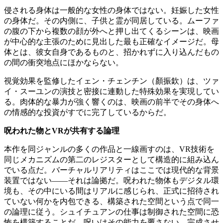
侵される身体は一般的な女性の身体ではない。妊娠した女性
の身体だ。その内側に、子供と霊が同居している。ムーファ
の腹の下から複数の顔が外へと押し出てくるシーンは、映画
が中心的な主張のために見出した最も正確なイメージだ。母
体とは、彼女自身であるものと、招かれずに入り込んだもの
の間の衝突地点にほかならない。
視覚効果を監修したイェン・チェンチン（顏振欽）は、ツァ
イ・スーユンの演技と密接に連動した特殊効果を実現してい
る。肉体的な暴力が強く響くのは、映画の前半でその身体へ
の情感的な投資がすでに完了しているからだ。
呪われた物とVRが共有する論理
本作を同ジャンルの多くの作品と一線画すのは、VR技術を
同じメカニズムの第二のレジスターとして構造的に組み込ん
でいる点だ。バーチャルリアリティはここでは現代的な背景
装置ではない——それは論拠だ。呪われた物体もデジタル環
境も、その中にいる間はリアルに感じられ、正式に招待され
ていない何かを内包できる、構築された空間という点で同一
の論理に従う。シュイチュアンの仕事は制御された空間に恐
怖を構築することだ。呪いはその能力を覆さない。完成させ