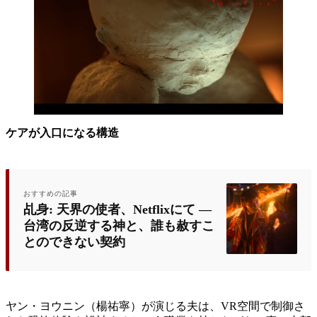
ケアが入口になる構造
おすすめの記事
乩身: 天界の使者、Netflixにて ―
台湾の反逆する神と、誰も赦すこ
とのできない契約
ヤン・ヨウニン（楊祐寧）が演じる夫は、VR空間で制御さ