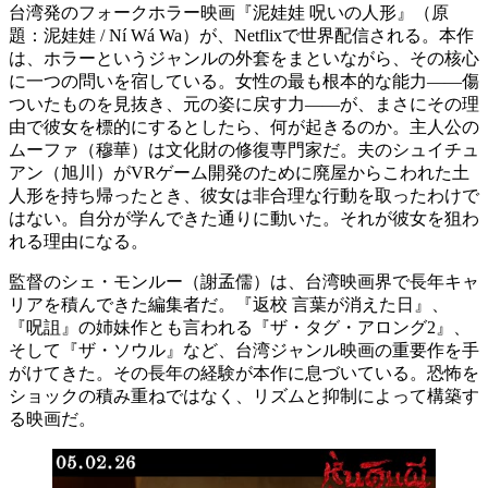
台湾発のフォークホラー映画『泥娃娃 呪いの人形』（原
題：泥娃娃 / Ní Wá Wa）が、Netflixで世界配信される。本作
は、ホラーというジャンルの外套をまといながら、その核心
に一つの問いを宿している。女性の最も根本的な能力——傷
ついたものを見抜き、元の姿に戻す力——が、まさにその理
由で彼女を標的にするとしたら、何が起きるのか。主人公の
ムーファ（穆華）は文化財の修復専門家だ。夫のシュイチュ
アン（旭川）がVRゲーム開発のために廃屋からこわれた土
人形を持ち帰ったとき、彼女は非合理な行動を取ったわけで
はない。自分が学んできた通りに動いた。それが彼女を狙わ
れる理由になる。
監督のシェ・モンルー（謝孟儒）は、台湾映画界で長年キャ
リアを積んできた編集者だ。『返校 言葉が消えた日』、
『呪詛』の姉妹作とも言われる『ザ・タグ・アロング2』、
そして『ザ・ソウル』など、台湾ジャンル映画の重要作を手
がけてきた。その長年の経験が本作に息づいている。恐怖を
ショックの積み重ねではなく、リズムと抑制によって構築す
る映画だ。