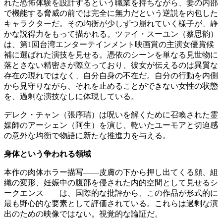
れた恐怖体験を設計するという職業を持ちながら、妻の内部
で機能する脅威の前では完全に無力だという逆説を内包した
キャラクターだ。その均衡が少しずつ崩れていく様子が、静
かな説得力をもって描かれる。ツァイ・スーユン（蔡思韵）
は、第1回台湾エンターテインメント映画賞の主演女優賞候
補に選ばれた演技を見せる。憑依のシーンを単なる見世物に
落とさない精密さが際立っており、彼女が伝えるのは異質な
存在の現れではなく、自分自身の不在だ。自分の行動を内側
から見守りながら、それを止めることができない女性の状態
を、過剰な演技なしに体現している。
デレク・チャン（張序瑞）は呪いを解くために召喚された霊
媒師のアーシェン（阿生）を演じ、乾いたユーモアと切迫感
の意外な均衡で物語に新たな推進力を与える。
身体という争われる領域
本作の肉体ホラー描写——皮膚の下から押し出てくる顔、組
織の変形、妊娠中の腹部を侵された内的空間として見せるシ
ークエンス——は、国際的な批評から、この作品が形式的に
最も野心的な要素として評価されている。これらは過剰な演
出のための映像ではない。視覚的な論証だ。