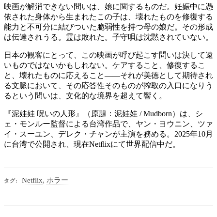
映画が解消できない問いは、娘に関するものだ。妊娠中に憑
依された身体から生まれたこの子は、壊れたものを修復する
能力と不可分に結びついた脆弱性を持つ母の娘だ。その形成
は伝達されうる。霊は敗れた。子守唄は沈黙されていない。
日本の観客にとって、この映画が呼び起こす問いは決して遠
いものではないかもしれない。ケアすること、修復するこ
と、壊れたものに応えること——それが美徳として期待され
る文脈において、その応答性そのものが搾取の入口になりう
るという問いは、文化的な境界を超えて響く。
『泥娃娃 呪いの人形』（原題：泥娃娃 / Mudborn）は、シ
ェ・モンルー監督による台湾作品で、ヤン・ヨウニン、ツァ
イ・スーユン、デレク・チャンが主演を務める。2025年10月
に台湾で公開され、現在Netflixにて世界配信中だ。
Netflix
,
ホラー
タグ: