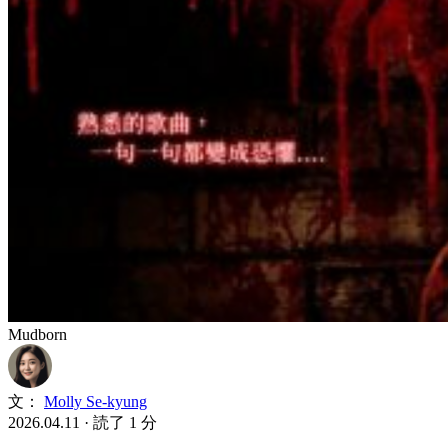
Mudborn
文：
Molly Se-kyung
2026.04.11
·
読了 1 分