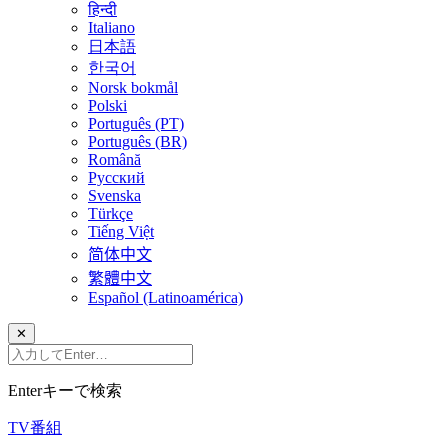
हिन्दी
Italiano
日本語
한국어
Norsk bokmål
Polski
Português (PT)
Português (BR)
Română
Русский
Svenska
Türkçe
Tiếng Việt
简体中文
繁體中文
Español (Latinoamérica)
✕
Enterキーで検索
TV番組