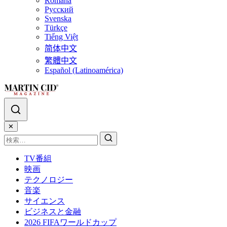
Română
Русский
Svenska
Türkçe
Tiếng Việt
简体中文
繁體中文
Español (Latinoamérica)
✕
TV番組
映画
テクノロジー
音楽
サイエンス
ビジネスと金融
2026 FIFAワールドカップ