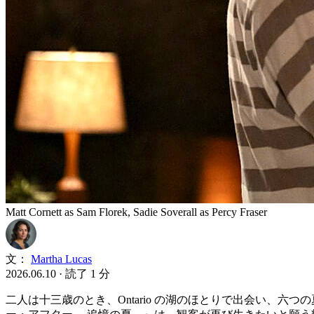
Matt Cornett as Sam Florek, Sadie Soverall as Percy Fraser
文：
Martha Lucas
2026.06.10
·
読了 1 分
二人は十三歳のとき、Ontario の湖のほとりで出会い、