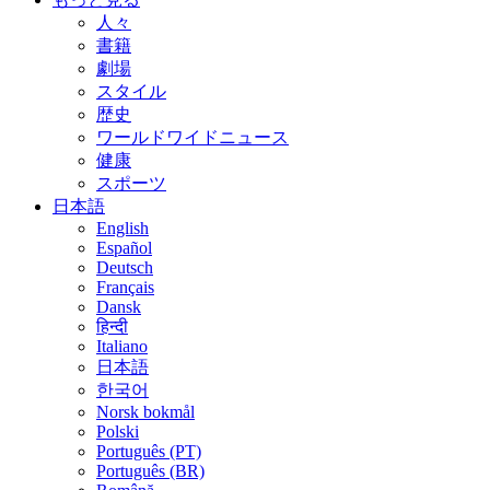
人々
書籍
劇場
スタイル
歴史
ワールドワイドニュース
健康
スポーツ
日本語
English
Español
Deutsch
Français
Dansk
हिन्दी
Italiano
日本語
한국어
Norsk bokmål
Polski
Português (PT)
Português (BR)