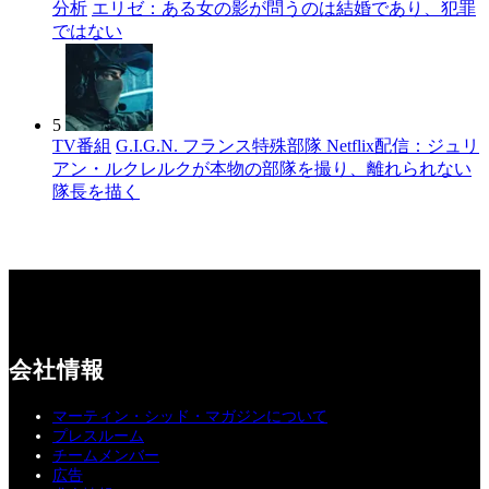
分析
エリゼ：ある女の影が問うのは結婚であり、犯罪
ではない
5
TV番組
G.I.G.N. フランス特殊部隊 Netflix配信：ジュリ
アン・ルクレルクが本物の部隊を撮り、離れられない
隊長を描く
会社情報
マーティン・シッド・マガジンについて
プレスルーム
チームメンバー
広告