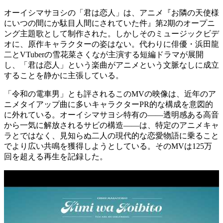
オーイシマサヨシの「君は恋人」は、アニメ『お隣の天使様
にいつの間にか駄目人間にされていた件』第2期のオープニ
ング主題歌として制作された。しかしそのミュージックビデ
オに、原作キャラクターの姿はない。代わりに俳優・浜田龍
二とVTuberの雪花菜さくなが主演する短編ドラマが展開
し、「君は恋人」という楽曲がアニメという文脈なしに成立
することを静かに主張している。
「令和の電車男」とも評されるこのMVの映像は、近年のア
ニメタイアップ曲に多いキャラクターPR的な構成を意図的
に外れている。オーイシマサヨシ特有の——透明感ある高音
から一気に解放されるサビの構造——は、特定のアニメキャ
ラとではなく、見知らぬ二人の現代的な恋愛物語に乗ること
でより広い共鳴を獲得しようとしている。そのMVは125万
回を超える再生を記録した。