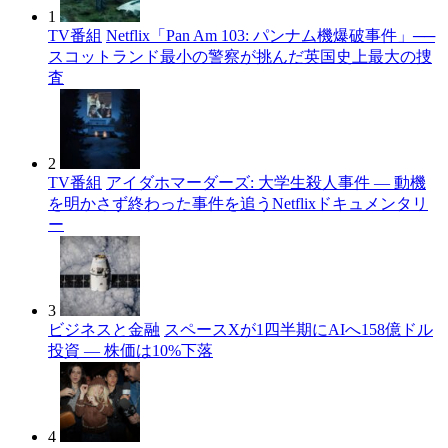
1
TV番組
Netflix「Pan Am 103: パンナム機爆破事件」──
スコットランド最小の警察が挑んだ英国史上最大の捜
査
2
TV番組
アイダホマーダーズ: 大学生殺人事件 — 動機
を明かさず終わった事件を追うNetflixドキュメンタリ
ー
3
ビジネスと金融
スペースXが1四半期にAIへ158億ドル
投資 — 株価は10%下落
4