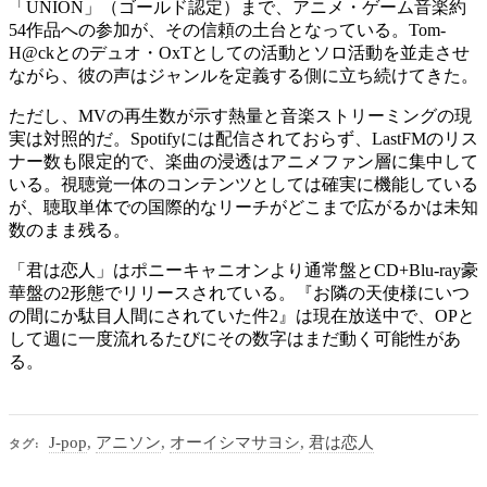
「UNION」（ゴールド認定）まで、アニメ・ゲーム音楽約
54作品への参加が、その信頼の土台となっている。Tom-
H@ckとのデュオ・OxTとしての活動とソロ活動を並走させ
ながら、彼の声はジャンルを定義する側に立ち続けてきた。
ただし、MVの再生数が示す熱量と音楽ストリーミングの現
実は対照的だ。Spotifyには配信されておらず、LastFMのリス
ナー数も限定的で、楽曲の浸透はアニメファン層に集中して
いる。視聴覚一体のコンテンツとしては確実に機能している
が、聴取単体での国際的なリーチがどこまで広がるかは未知
数のまま残る。
「君は恋人」はポニーキャニオンより通常盤とCD+Blu-ray豪
華盤の2形態でリリースされている。『お隣の天使様にいつ
の間にか駄目人間にされていた件2』は現在放送中で、OPと
して週に一度流れるたびにその数字はまだ動く可能性があ
る。
J-pop
,
アニソン
,
オーイシマサヨシ
,
君は恋人
タグ: