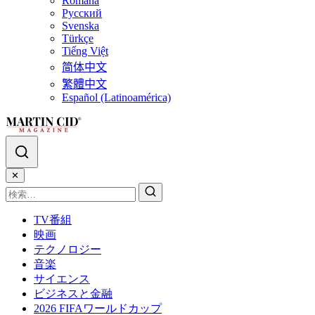
Română
Русский
Svenska
Türkçe
Tiếng Việt
简体中文
繁體中文
Español (Latinoamérica)
✕
TV番組
映画
テクノロジー
音楽
サイエンス
ビジネスと金融
2026 FIFAワールドカップ