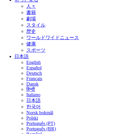
人々
書籍
劇場
スタイル
歴史
ワールドワイドニュース
健康
スポーツ
日本語
English
Español
Deutsch
Français
Dansk
हिन्दी
Italiano
日本語
한국어
Norsk bokmål
Polski
Português (PT)
Português (BR)