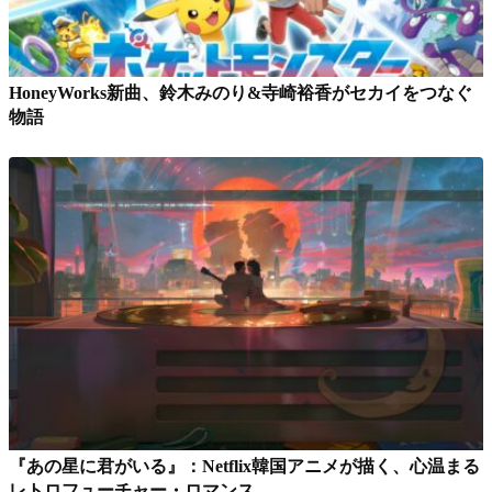
HoneyWorks新曲、鈴木みのり&寺崎裕香がセカイをつなぐ
物語
『あの星に君がいる』：Netflix韓国アニメが描く、心温まる
レトロフューチャー・ロマンス