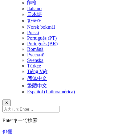
हिन्दी
Italiano
日本語
한국어
Norsk bokmål
Polski
Português (PT)
Português (BR)
Română
Русский
Svenska
Türkçe
Tiếng Việt
简体中文
繁體中文
Español (Latinoamérica)
✕
Enterキーで検索
俳優