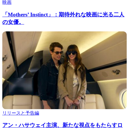
映画
「Mothers’ Instinct」：期待外れな映画に光る二人
の女優。
リリースと予告編
アン・ハサウェイ主演、新たな視点をもたらすロ