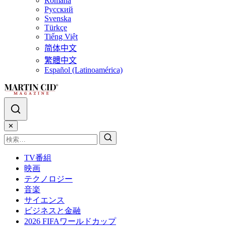
Română
Русский
Svenska
Türkçe
Tiếng Việt
简体中文
繁體中文
Español (Latinoamérica)
✕
TV番組
映画
テクノロジー
音楽
サイエンス
ビジネスと金融
2026 FIFAワールドカップ