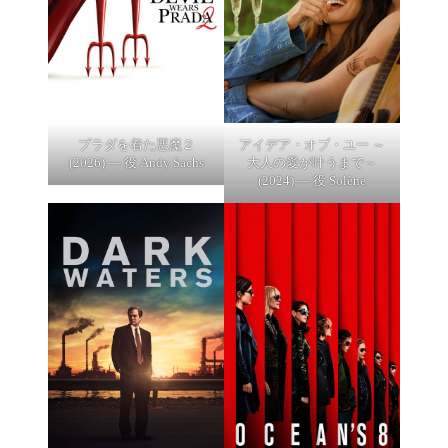
プラダを着た悪魔２
アイデア・オブ・ユー ～
(2026) — 役 Andy Sachs
大人の愛が叶うまで～
(2024) — 役 Solène