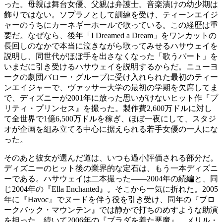
った。母親は舞台女優、父親は弁護士。音楽漬けの幼少期は
飾りではない。ソプラノとして訓練を受け、ティーンエイジ
ャーのうちにカーネギーホールで歌っている。この経歴は重
要だ。なぜなら、後年「I Dreamed a Dream」をワンカットの
長回しのなかで本当に泣きながら歌ってみせるハサウェイを
説明し、同世代がほぼ手を出さなくなった「歌うパート」を
いまだに引き受けるハサウェイを説明するからだ。ニューヨ
ークの劇団バロー・グループに受け入れられた最初のティー
ンエイジャーで、ヴァッサー大学の最初の学期を欠席してま
で、ディズニーが2001年に放った思いがけないヒット作『プ
リティ・プリンセス』を撮った。製作費2,600万ドルに対し
て全世界で1億6,500万ドルを稼ぎ、ほぼ一夜にして、スタジ
オが企画を組み立てる中心に据えられる若手女優の一人にな
った。
そのあと彼女が選んだ道は、いつも過小評価される部分だ。
ディズニーのヒット後の業界的な定石は、もう一本ディズニ
ーである。ハサウェイは二本撮った――2004年の続編と、同
じ2004年の『Ella Enchanted』。そこから一気に折れた。2005
年に『Havoc』でヌードを伴う役を引き受け、同年の『ブロ
ークバック・マウンテン』では静かで打ちのめすような助演
を担った。続いて2006年の『プラダを着た悪魔』。メリル・