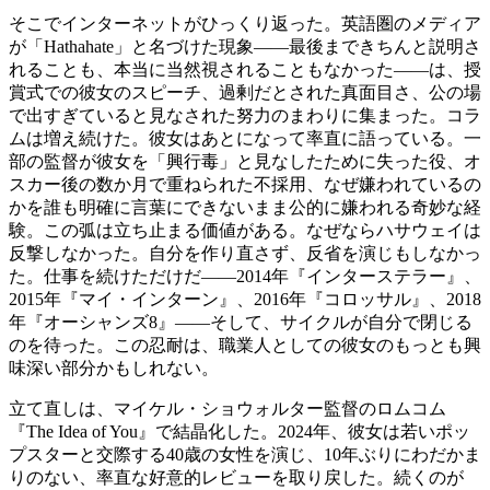
そこでインターネットがひっくり返った。英語圏のメディア
が「Hathahate」と名づけた現象――最後まできちんと説明さ
れることも、本当に当然視されることもなかった――は、授
賞式での彼女のスピーチ、過剰だとされた真面目さ、公の場
で出すぎていると見なされた努力のまわりに集まった。コラ
ムは増え続けた。彼女はあとになって率直に語っている。一
部の監督が彼女を「興行毒」と見なしたために失った役、オ
スカー後の数か月で重ねられた不採用、なぜ嫌われているの
かを誰も明確に言葉にできないまま公的に嫌われる奇妙な経
験。この弧は立ち止まる価値がある。なぜならハサウェイは
反撃しなかった。自分を作り直さず、反省を演じもしなかっ
た。仕事を続けただけだ――2014年『インターステラー』、
2015年『マイ・インターン』、2016年『コロッサル』、2018
年『オーシャンズ8』――そして、サイクルが自分で閉じる
のを待った。この忍耐は、職業人としての彼女のもっとも興
味深い部分かもしれない。
立て直しは、マイケル・ショウォルター監督のロムコム
『The Idea of You』で結晶化した。2024年、彼女は若いポッ
プスターと交際する40歳の女性を演じ、10年ぶりにわだかま
りのない、率直な好意的レビューを取り戻した。続くのが