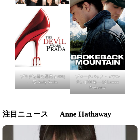
プラダを着た悪魔 (2006)
ブロークバック・マウン
— 役 Andy Sachs
テン (2005) — 役 Lureen
Newsome
注目ニュース — Anne Hathaway