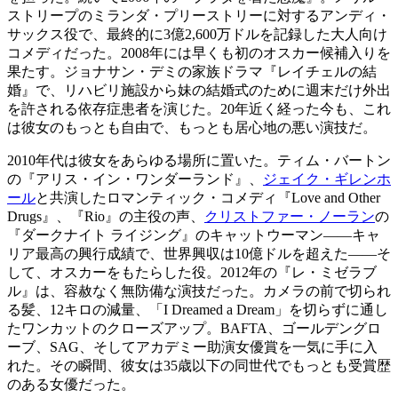
ストリープのミランダ・プリーストリーに対するアンディ・
サックス役で、最終的に3億2,600万ドルを記録した大人向け
コメディだった。2008年には早くも初のオスカー候補入りを
果たす。ジョナサン・デミの家族ドラマ『レイチェルの結
婚』で、リハビリ施設から妹の結婚式のために週末だけ外出
を許される依存症患者を演じた。20年近く経った今も、これ
は彼女のもっとも自由で、もっとも居心地の悪い演技だ。
2010年代は彼女をあらゆる場所に置いた。ティム・バートン
の『アリス・イン・ワンダーランド』、
ジェイク・ギレンホ
ール
と共演したロマンティック・コメディ『Love and Other
Drugs』、『Rio』の主役の声、
クリストファー・ノーラン
の
『ダークナイト ライジング』のキャットウーマン――キャ
リア最高の興行成績で、世界興収は10億ドルを超えた――そ
して、オスカーをもたらした役。2012年の『レ・ミゼラブ
ル』は、容赦なく無防備な演技だった。カメラの前で切られ
る髪、12キロの減量、「I Dreamed a Dream」を切らずに通し
たワンカットのクローズアップ。BAFTA、ゴールデングロ
ーブ、SAG、そしてアカデミー助演女優賞を一気に手に入
れた。その瞬間、彼女は35歳以下の同世代でもっとも受賞歴
のある女優だった。