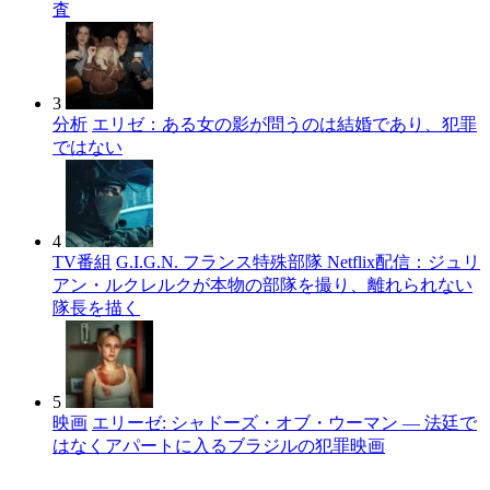
査
3
分析
エリゼ：ある女の影が問うのは結婚であり、犯罪
ではない
4
TV番組
G.I.G.N. フランス特殊部隊 Netflix配信：ジュリ
アン・ルクレルクが本物の部隊を撮り、離れられない
隊長を描く
5
映画
エリーゼ: シャドーズ・オブ・ウーマン — 法廷で
はなくアパートに入るブラジルの犯罪映画