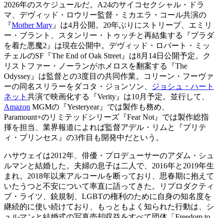
2026年のスケジュールだ。A24のサイコセクシャル・ドラ
マ、デヴィッド・ロウリー監督・ミカエラ・コール共演の
『
Mother Mary
』は4月公開。20年ぶりにストリープ、エミリ
ー・ブラント、スタンリー・トゥッチと再結集する『プラダ
を着た悪魔2』は現在公開中。デヴィッド・ロバート・ミッ
チェルのSF『The End of Oak Street』は8月14日公開予定。ク
リストファー・ノーランがホメロスを翻案する『The
Odyssey』は監督との3度目の共同作業。コリーン・フーヴァ
ーの同名スリラーをダコタ・ジョンソン、
ジョシュ・ハート
ネット
共演で映画化する『Verity』は10月予定。並行して、
Amazon
MGMの『Yesteryear』では製作も務め、
Paramount+のリミテッドシリーズ『Fear Not』では製作総指
揮を担当、業界報道によれば監督アデル・リムと『プリテ
ィ・プリンセス』の3作目も開発中だという。
ハサウェイは2012年、俳優・プロデューサーのアダム・シュ
ルマンと結婚した。夫婦の息子は二人で、2016年と2019年生
まれ。2018年以来アルコールを断っており、思春期に抱えて
いたうつと不安について率直に語ってきた。リプロダクティ
ブ・ライツ、銃規制、LGBTの権利のために自身の知名度を
継続的に使い続けており、もっともよく知られた行動は、シ
ュルマンと結婚式の写真売却収益をすべて団体「Freedom to