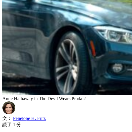
Anne Hathaway in The Devil Wears Prada 2
文：
Penelope H. Fritz
読了 1 分