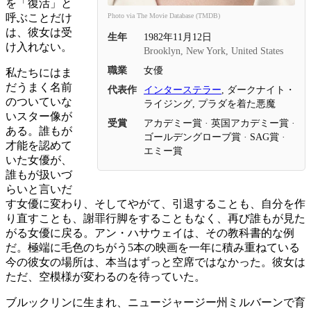
を「復活」と
呼ぶことだけ
Photo via The Movie Database (TMDB)
は、彼女は受
生年
1982年11月12日
け入れない。
Brooklyn, New York, United States
職業
女優
私たちにはま
だうまく名前
代表作
インターステラー
, ダークナイト・
のついていな
ライジング, プラダを着た悪魔
いスター像が
受賞
アカデミー賞 · 英国アカデミー賞 ·
ある。誰もが
ゴールデングローブ賞 · SAG賞 ·
才能を認めて
エミー賞
いた女優が、
誰もが扱いづ
らいと言いだ
す女優に変わり、そしてやがて、引退することも、自分を作
り直すことも、謝罪行脚をすることもなく、再び誰もが見た
がる女優に戻る。アン・ハサウェイは、その教科書的な例
だ。極端に毛色のちがう5本の映画を一年に積み重ねている
今の彼女の場所は、本当はずっと空席ではなかった。彼女は
ただ、空模様が変わるのを待っていた。
ブルックリンに生まれ、ニュージャージー州ミルバーンで育