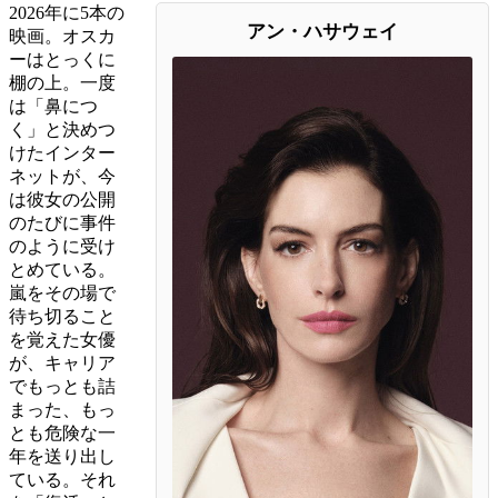
2026年に5本の
アン・ハサウェイ
映画。オスカ
ーはとっくに
棚の上。一度
は「鼻につ
く」と決めつ
けたインター
ネットが、今
は彼女の公開
のたびに事件
のように受け
とめている。
嵐をその場で
待ち切ること
を覚えた女優
が、キャリア
でもっとも詰
まった、もっ
とも危険な一
年を送り出し
ている。それ