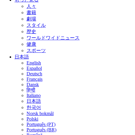
人々
書籍
劇場
スタイル
歴史
ワールドワイドニュース
健康
スポーツ
日本語
English
Español
Deutsch
Français
Dansk
हिन्दी
Italiano
日本語
한국어
Norsk bokmål
Polski
Português (PT)
Português (BR)