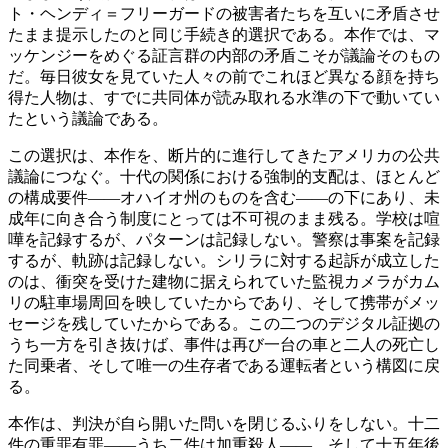
ト・ヘンディ＝フリーガードの被害者たちを互いに矛盾させ
たまま提示したのと同じ手続き的選択である。本作では、マ
ッケンジーをめぐる証言群の内部の矛盾こそが議論そのもの
だ。毎日彼女を見ていた人々の前でこれほど異なる顔を持ち
得た人物は、すでに共同体が読み取れる水準の下で動いてい
たという議論である。
この選択は、本作を、断片的に進行してきたアメリカの公共
議論につなぐ。十代の関係における強制的支配は、ほとんど
の構成要件——オハイオ州のものを含む——の下にあり、未
成年に向き合う制度にとっては不可視のまま残る。学校は喧
嘩を記録するが、パターンは記録しない。警察は事案を記録
するが、軌跡は記録しない。シリラに対する起訴が成立した
のは、衝突を受けた建物に据えられていた監視カメラがカム
リの駐車場周回を映していたからであり、そして携帯がメッ
セージを残していたからである。この二つのデジタル証拠の
うち一方を引き抜けば、事件は再び一台の車と二人の死亡し
た同乗者、そして唯一の生存者である運転者という構図に戻
る。
本作は、判決が自ら開いた問いを閉じるふりをしない。十二
件の重罪有罪——うち二件は加重殺人——、そして十五年後