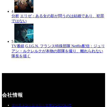
4
分析
エリゼ：ある女の影が問うのは結婚であり、犯罪
ではない
5
TV番組
G.I.G.N. フランス特殊部隊 Netflix配信：ジュリ
アン・ルクレルクが本物の部隊を撮り、離れられない
隊長を描く
会社情報
マーティン・シッド・マガジンについて