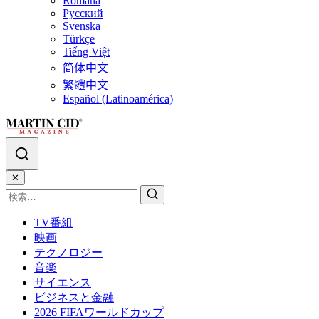
Română
Русский
Svenska
Türkçe
Tiếng Việt
简体中文
繁體中文
Español (Latinoamérica)
✕
TV番組
映画
テクノロジー
音楽
サイエンス
ビジネスと金融
2026 FIFAワールドカップ