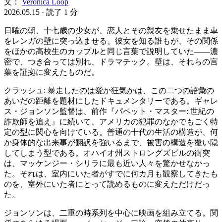
文：
Veronica Loop
2026.05.15
·
読了 1 分
日曜の朝、十七歳の少女が、恋人とその親友を乗せたまま車
をレンガの壁に突っ込ませる。彼女を知る誰もが、その関係
をほかの高校生のカップルと同じ言葉で説明していた——濃
密で、つき合っては別れ、ドラマチック。壁は、それらの言
葉を証拠に変えたものだ。
クラッシュ: 暴走したのは愛か狂気かは、この二つの語彙の
あいだの距離を題材にしたドキュメンタリーである。ギャレ
ス・ジョンソン監督は、前作『パペット・マスター: 世紀の
詐欺師を追え』に続いて、アメリカの犯罪のなかでもごく特
定の型に関心を向けている。普通の十代の生活の構造が、何
か身体的な出来事が翻訳を強いるまで、被害の構造を覆い隠
してしまう型である。オハイオ州ストロングズビルの衝突
は、マッケンジー・シリラに最も近い人々を驚かせなかっ
た。それは、室内にいた者がすでに何カ月も観察してきたも
のを、室外にいた者にとって読めるものに変えただけだっ
た。
ジョンソンは、二重の時系列を中心に映画を組み立てる。関