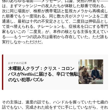
係のあらゆる場面——メッセージ、口論、突然の仲直り——
は、まずマッケンジーの友人たちが体験した順番で現れる。
次に同じ場面が、検察が携帯電話と監視カメラから再構成し
た順番でもう一度現れる。同じ数カ月がスクリーン上を二度
通過し、最初は十代の不安定さとして、二度目は押収品とし
て並べ替えられる。ナレーションも、症候名を口にする専門
家もないこの「二度見」が、本作の核となる主張を支えてい
る——もう一つの読み方は最初から存在していた。ただ誰も
実行しなかっただけだ。
おすすめの記事
木曜殺人クラブ：クリス・コロン
バスがNetflixに届ける、辛口で無駄
のない犯罪パズル
その主張は、速度の話でも、ハンドルを握っていた十七歳の
話でもない。完成された絵をすでに手にしていながら、それ