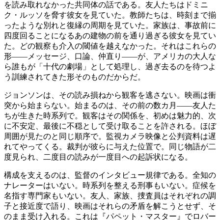
を読み取れなかった共同体の話である。友人たちはドミニ
ク・ルッソを脅す彼女を見ていた。教師たちは、時刻まで揃
ったような別れと復縁の周期を見ていた。家族は、事故前に
四度回ることになるあの建物の前を通り過ぎる彼女を見てい
た。どの観察も介入の閾値を越えなかった。それはこれらの
形——メッセージ、口論、仲直り——が、アメリカの大人な
ら誰もが「十代の劇場」として処理し、過ぎ去るのを待つよ
う訓練されてきた形そのものだからだ。
ジョンソンは、その読み損ねから観客を逃さない。映画は衝
突から始まらない。始まるのは、その前の数カ月——友人た
ちが生きた時系列で。観客はその関係を、初めは魅力的、次
に不安定、最後に不穏として受け取ることを許される。ほぼ
周囲が見たのと同じ順序で。監視カメラ映像と公判資料は遅
れてやってくる。裁判が彼らに与えた位置で。同じ物語が二
度見られ、二度目の読みが一度目への起訴状になる。
構成を支えるのは、監督のインタビュー規律である。全知の
ナレーターはいない。時系列を整える刑事もいない。症候を
名指す専門家もいない。友人、家族、捜査員はそれぞれの調
子と接近度で語り、映画はそれらの矛盾を解こうとせず、そ
のまま受け入れる。これは『パペット・マスター』でロバー