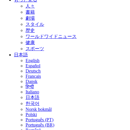
人々
書籍
劇場
スタイル
歴史
ワールドワイドニュース
健康
スポーツ
日本語
English
Español
Deutsch
Français
Dansk
हिन्दी
Italiano
日本語
한국어
Norsk bokmål
Polski
Português (PT)
Português (BR)