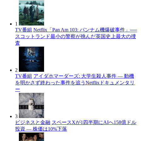
1
TV番組
Netflix「Pan Am 103: パンナム機爆破事件」──
スコットランド最小の警察が挑んだ英国史上最大の捜
査
2
TV番組
アイダホマーダーズ: 大学生殺人事件 — 動機
を明かさず終わった事件を追うNetflixドキュメンタリ
ー
3
ビジネスと金融
スペースXが1四半期にAIへ158億ドル
投資 — 株価は10%下落