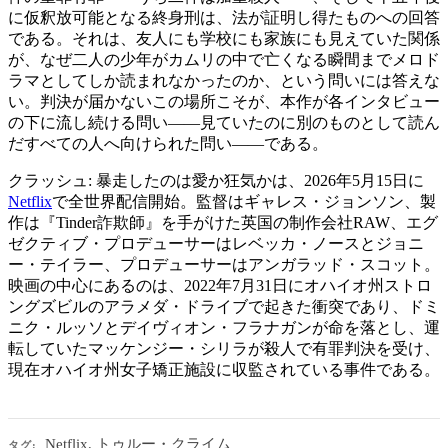
に仮釈放可能となる終身刑は、法が証明し得たものへの回答
である。それは、友人にも学校にも家族にも見えていた関係
が、なぜ二人の少年がカムリの中で亡くなる瞬間までメロド
ラマとしてしか読まれなかったのか、という問いには答えな
い。判決が届かないこの場所こそが、本作が各インタビュー
の下に流し続ける問い——見ていたのに別のものとして読ん
だすべての人へ向けられた問い——である。
クラッシュ: 暴走したのは愛か狂気かは、2026年5月15日に
Netflix
で全世界配信開始。監督はギャレス・ジョンソン、製
作は『Tinder詐欺師』を手がけた英国の制作会社RAW、エグ
ゼクティブ・プロデューサーはレベッカ・ノースとジョニ
ー・テイラー、プロデューサーはアンガラッド・スコット。
映画の中心にあるのは、2022年7月31日にオハイオ州ストロ
ングズビルのアラメダ・ドライブで起きた衝突であり、ドミ
ニク・ルッソとデイヴィオン・フラナガンが命を落とし、運
転していたマッケンジー・シリラが殺人で有罪判決を受け、
現在オハイオ州女子矯正施設に収監されている事件である。
Netflix
,
トゥルー・クライム
タグ: