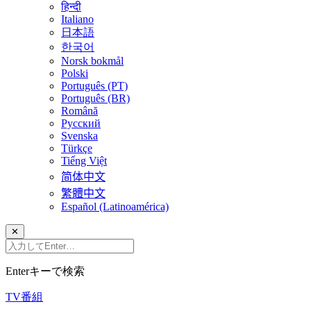
हिन्दी
Italiano
日本語
한국어
Norsk bokmål
Polski
Português (PT)
Português (BR)
Română
Русский
Svenska
Türkçe
Tiếng Việt
简体中文
繁體中文
Español (Latinoamérica)
✕
Enterキーで検索
TV番組