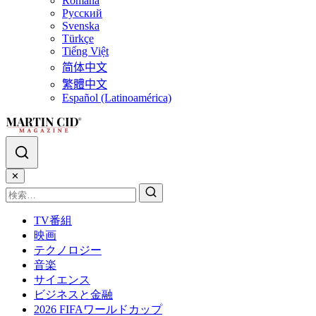
Română
Русский
Svenska
Türkçe
Tiếng Việt
简体中文
繁體中文
Español (Latinoamérica)
✕
TV番組
映画
テクノロジー
音楽
サイエンス
ビジネスと金融
2026 FIFAワールドカップ