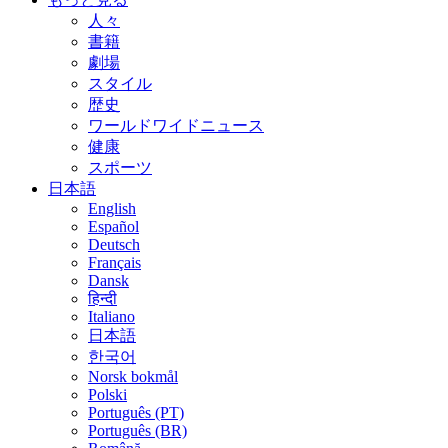
人々
書籍
劇場
スタイル
歴史
ワールドワイドニュース
健康
スポーツ
日本語
English
Español
Deutsch
Français
Dansk
हिन्दी
Italiano
日本語
한국어
Norsk bokmål
Polski
Português (PT)
Português (BR)