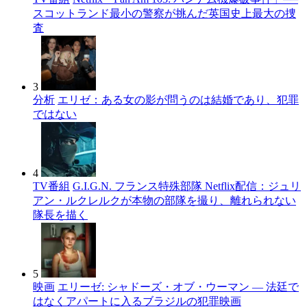
スコットランド最小の警察が挑んだ英国史上最大の捜
査
3
分析
エリゼ：ある女の影が問うのは結婚であり、犯罪
ではない
4
TV番組
G.I.G.N. フランス特殊部隊 Netflix配信：ジュリ
アン・ルクレルクが本物の部隊を撮り、離れられない
隊長を描く
5
映画
エリーゼ: シャドーズ・オブ・ウーマン — 法廷で
はなくアパートに入るブラジルの犯罪映画