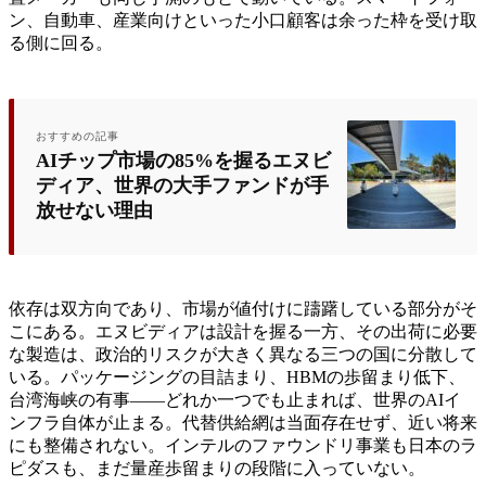
ン、自動車、産業向けといった小口顧客は余った枠を受け取
る側に回る。
おすすめの記事
AIチップ市場の85%を握るエヌビ
ディア、世界の大手ファンドが手
放せない理由
依存は双方向であり、市場が値付けに躊躇している部分がそ
こにある。エヌビディアは設計を握る一方、その出荷に必要
な製造は、政治的リスクが大きく異なる三つの国に分散して
いる。パッケージングの目詰まり、HBMの歩留まり低下、
台湾海峡の有事——どれか一つでも止まれば、世界のAIイ
ンフラ自体が止まる。代替供給網は当面存在せず、近い将来
にも整備されない。インテルのファウンドリ事業も日本のラ
ピダスも、まだ量産歩留まりの段階に入っていない。