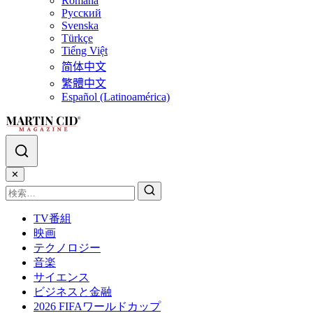
Română
Русский
Svenska
Türkçe
Tiếng Việt
简体中文
繁體中文
Español (Latinoamérica)
✕
TV番組
映画
テクノロジー
音楽
サイエンス
ビジネスと金融
2026 FIFAワールドカップ