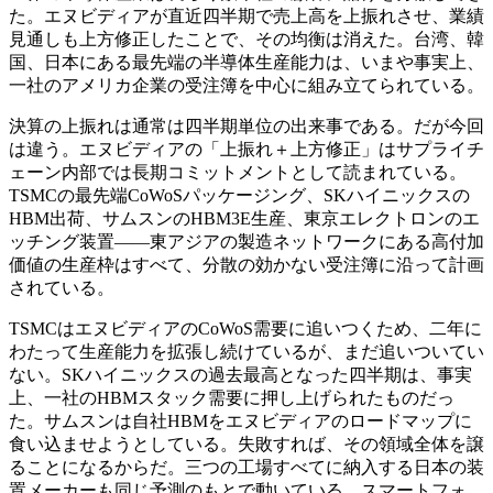
た。エヌビディアが直近四半期で売上高を上振れさせ、業績
見通しも上方修正したことで、その均衡は消えた。台湾、韓
国、日本にある最先端の半導体生産能力は、いまや事実上、
一社のアメリカ企業の受注簿を中心に組み立てられている。
決算の上振れは通常は四半期単位の出来事である。だが今回
は違う。エヌビディアの「上振れ＋上方修正」はサプライチ
ェーン内部では長期コミットメントとして読まれている。
TSMCの最先端CoWoSパッケージング、SKハイニックスの
HBM出荷、サムスンのHBM3E生産、東京エレクトロンのエ
ッチング装置——東アジアの製造ネットワークにある高付加
価値の生産枠はすべて、分散の効かない受注簿に沿って計画
されている。
TSMCはエヌビディアのCoWoS需要に追いつくため、二年に
わたって生産能力を拡張し続けているが、まだ追いついてい
ない。SKハイニックスの過去最高となった四半期は、事実
上、一社のHBMスタック需要に押し上げられたものだっ
た。サムスンは自社HBMをエヌビディアのロードマップに
食い込ませようとしている。失敗すれば、その領域全体を譲
ることになるからだ。三つの工場すべてに納入する日本の装
置メーカーも同じ予測のもとで動いている。スマートフォ