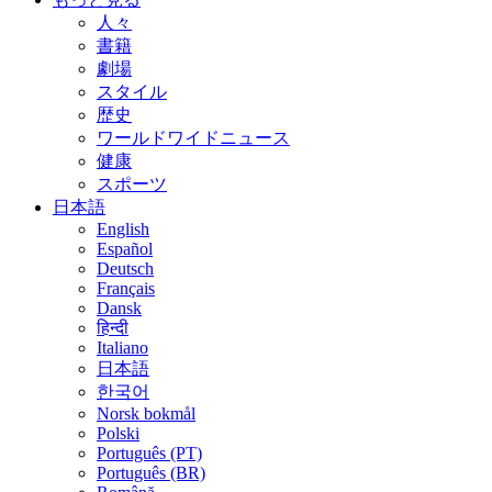
人々
書籍
劇場
スタイル
歴史
ワールドワイドニュース
健康
スポーツ
日本語
English
Español
Deutsch
Français
Dansk
हिन्दी
Italiano
日本語
한국어
Norsk bokmål
Polski
Português (PT)
Português (BR)