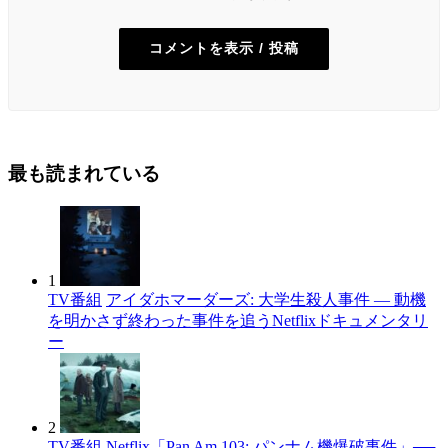
コメントを表示 / 投稿
最も読まれている
1
TV番組
アイダホマーダーズ: 大学生殺人事件 — 動機
を明かさず終わった事件を追うNetflixドキュメンタリ
ー
2
TV番組
Netflix「Pan Am 103: パンナム機爆破事件」──