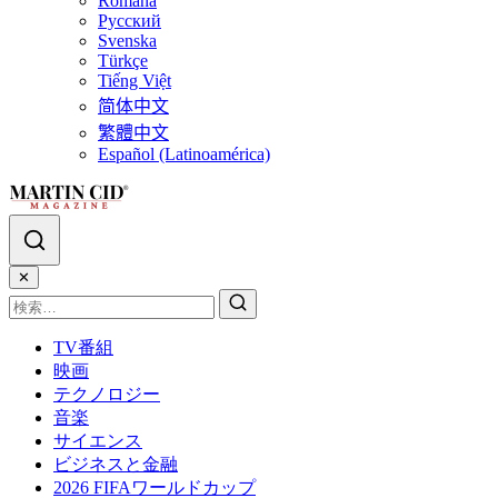
Română
Русский
Svenska
Türkçe
Tiếng Việt
简体中文
繁體中文
Español (Latinoamérica)
✕
TV番組
映画
テクノロジー
音楽
サイエンス
ビジネスと金融
2026 FIFAワールドカップ