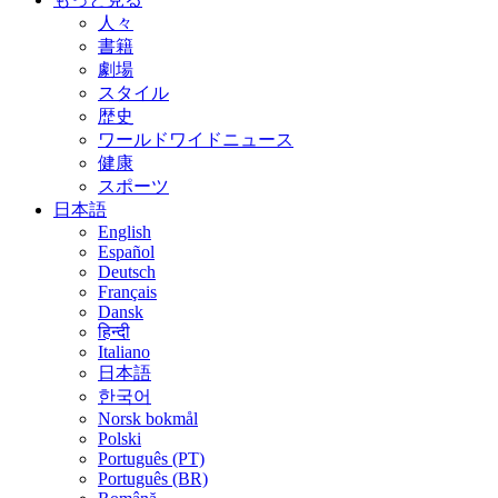
人々
書籍
劇場
スタイル
歴史
ワールドワイドニュース
健康
スポーツ
日本語
English
Español
Deutsch
Français
Dansk
हिन्दी
Italiano
日本語
한국어
Norsk bokmål
Polski
Português (PT)
Português (BR)