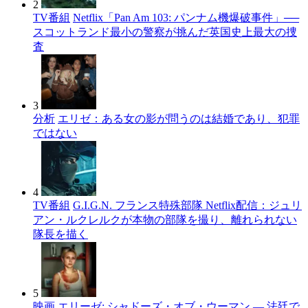
2
TV番組
Netflix「Pan Am 103: パンナム機爆破事件」──
スコットランド最小の警察が挑んだ英国史上最大の捜
査
3
分析
エリゼ：ある女の影が問うのは結婚であり、犯罪
ではない
4
TV番組
G.I.G.N. フランス特殊部隊 Netflix配信：ジュリ
アン・ルクレルクが本物の部隊を撮り、離れられない
隊長を描く
5
映画
エリーゼ: シャドーズ・オブ・ウーマン — 法廷で