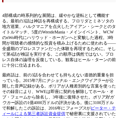
4部構成の時系列的な展開は、緩やかな逆転として機能す
る。最初の3話は神話を再構成する。フロリダとミネソタの
地方巡業、ハルクマニアを点火したアイアン・シークとのタ
イトルマッチ、5度のWrestleMania・メインイベント、WCW
のnWo時代にハリウッド・ホーガンへと変貌した過程。3時
間が視聴者の感情的な投資を積み上げるために使われる——
全盛期のプロレスファンだった体験を再現するために。そし
て第4話が検証を実行する。この順序は偶然ではない。プロ
レス自体の論理を反復している。観客はヒール・ターンの前
に十分に仕込まれる。
最終話は、前の3話を合わせても持ちえない道徳的重量を担
っている。2015年7月に
ナショナル・エンクワイアラー
が公
開した音声記録がある。ボリアが人種差別的な言葉を使った
その録音により、WWEは即座に契約を解除してホール・オ
ブ・フェームから除名し、3年後に復帰させた。
ボリア対ガ
ウカー
訴訟の1億4000万ドルの評決がある。後に3100万ドル
で和解したこの訴訟は、2016年に
フォーブス
が
ピーター・テ
ィールによる第三者訴訟資金提供
で秘密裏に支援されていた