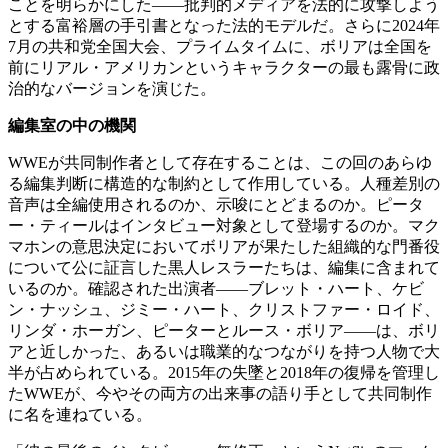
ことを明らかにした——批判的メディアを法的に攻撃しよう
とする富裕層の手引書となった法的モデルだ。さらに2024年
7月の共和党全国大会、プライムタイムに、ボリアは全国を
前にリアル・アメリカンというキャラクターの最も露骨に政
治的なバージョンを演じた。
編集室の中の機関
WWEが共同制作者として存在することは、この回のあらゆ
る編集判断に構造的な制約として作用している。人種差別の
音声は全編使用されるのか、示唆にとどまるのか。ピータ
ー・ティールはインタビュー対象として登場するのか。マク
マホンの意思決定においてボリアが果たした組織的な門番役
について公に証言した黒人レスラーたちは、編集に含まれて
いるのか。確認された出演者——ブレット・ハート、ケビ
ン・ナッシュ、ジミー・ハート、クリストファー・ロイド、
リンダ・ホーガン、ピーターとルース・ボリア——は、ボリ
アと近しかった、あるいは職業的なつながりを持つ人物で大
半が占められている。2015年の失墜と2018年の復帰を管理し
たWWEが、今やその両方の出来事の語り手として共同制作
に名を連ねている。