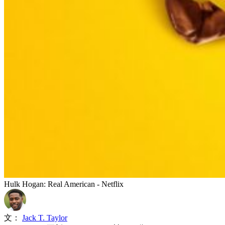
Hulk Hogan: Real American - Netflix
文：
Jack T. Taylor