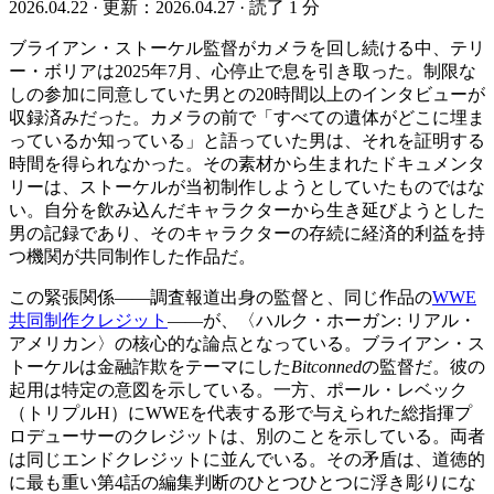
2026.04.22
·
更新：2026.04.27
·
読了 1 分
ブライアン・ストーケル監督がカメラを回し続ける中、テリ
ー・ボリアは2025年7月、心停止で息を引き取った。制限な
しの参加に同意していた男との20時間以上のインタビューが
収録済みだった。カメラの前で「すべての遺体がどこに埋ま
っているか知っている」と語っていた男は、それを証明する
時間を得られなかった。その素材から生まれたドキュメンタ
リーは、ストーケルが当初制作しようとしていたものではな
い。自分を飲み込んだキャラクターから生き延びようとした
男の記録であり、そのキャラクターの存続に経済的利益を持
つ機関が共同制作した作品だ。
この緊張関係——調査報道出身の監督と、同じ作品の
WWE
共同制作クレジット
——が、〈ハルク・ホーガン: リアル・
アメリカン〉の核心的な論点となっている。ブライアン・ス
トーケルは金融詐欺をテーマにした
Bitconned
の監督だ。彼の
起用は特定の意図を示している。一方、ポール・レベック
（トリプルH）にWWEを代表する形で与えられた総指揮プ
ロデューサーのクレジットは、別のことを示している。両者
は同じエンドクレジットに並んでいる。その矛盾は、道徳的
に最も重い第4話の編集判断のひとつひとつに浮き彫りにな