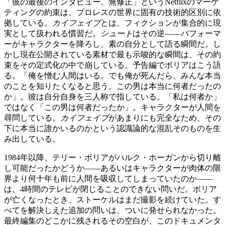
「彼の最後のインタビュー、無修正」というNetflixのマーケ
ティングの約束は、プロレスの世界に固有の技術的区別に依
拠している。
カイフェイブ
とは、フィクションが集合的に現
実として扱われる慣習だ。
シュート
はその逆——パフォーマ
ーがキャラクターを降ろし、素の自分として語る瞬間だ。し
かし現在公開されている素材で最も示唆的な瞬間は、その約
束をその定式化の中で崩している。予告編でボリアはこう語
る。「俺を憎む人間はいる。でも俺が死んだら、みんな本当
のことを知りたくなると思う。この男は本当に何者だったの
か」。彼は自分自身を三人称で指している。「私は何者か」
ではなく「この男は何者だったか」。キャラクターが人間を
尋問している。
カイフェイブ
があまりにも完全なため、その
下に本当に誰かいるのかという認識論的な混乱そのものを生
み出している。
1984年以降、テリー・ボリアがハルク・ホーガンから切り離
し可能だったかどうか——あるいはキャラクターが肉体の限
界より何十年も前に人間を吸収してしまっていたのか——
は、4時間のテレビが閉じることのできない問いだ。ボリア
が亡くなったとき、ストーケルはまだ撮影を続けていた。す
べてを解決しえた追加の問いは、ついに発せられなかった。
最終編集のどこかに残されるその空白が、このドキュメンタ