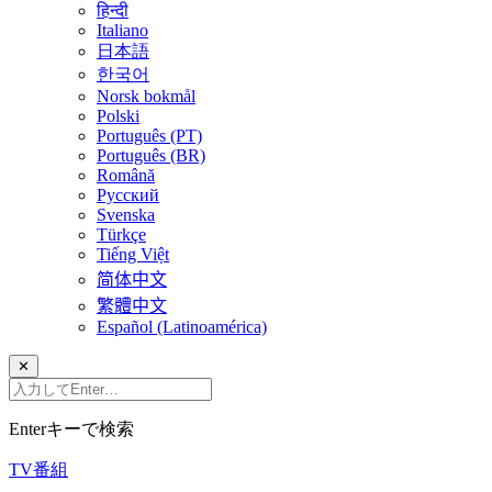
हिन्दी
Italiano
日本語
한국어
Norsk bokmål
Polski
Português (PT)
Português (BR)
Română
Русский
Svenska
Türkçe
Tiếng Việt
简体中文
繁體中文
Español (Latinoamérica)
✕
Enterキーで検索
TV番組