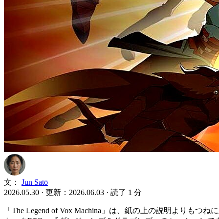
文：
Jun Satō
2026.05.30
·
更新：2026.06.03
·
読了 1 分
「The Legend of Vox Machina」は、紙の上