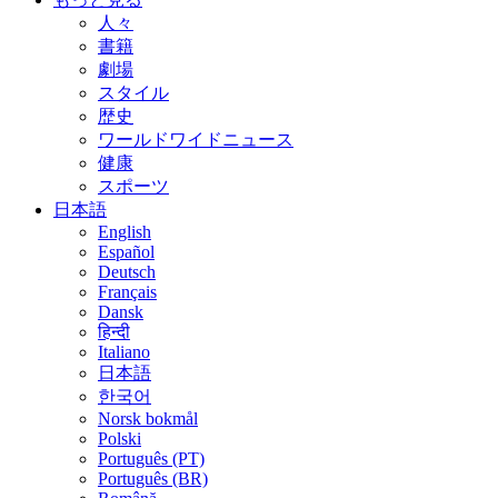
人々
書籍
劇場
スタイル
歴史
ワールドワイドニュース
健康
スポーツ
日本語
English
Español
Deutsch
Français
Dansk
हिन्दी
Italiano
日本語
한국어
Norsk bokmål
Polski
Português (PT)
Português (BR)