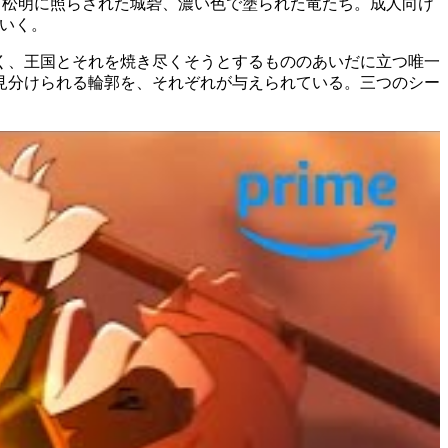
森、松明に照らされた城砦、濃い色で塗られた竜たち。成人向け
いく。
く、王国とそれを焼き尽くそうとするもののあいだに立つ唯一
見分けられる輪郭を、それぞれが与えられている。三つのシー