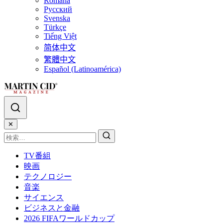
Română
Русский
Svenska
Türkçe
Tiếng Việt
简体中文
繁體中文
Español (Latinoamérica)
✕
TV番組
映画
テクノロジー
音楽
サイエンス
ビジネスと金融
2026 FIFAワールドカップ