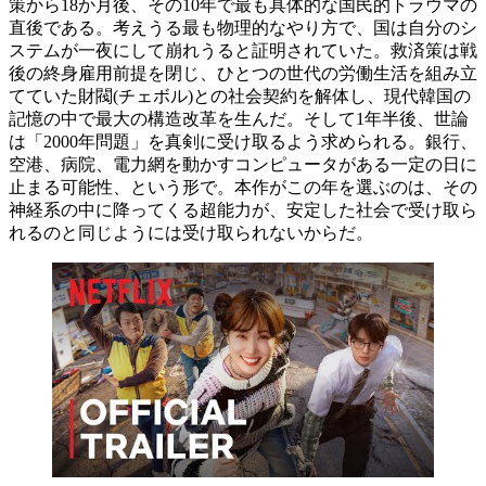
策から18か月後、その10年で最も具体的な国民的トラウマの
直後である。考えうる最も物理的なやり方で、国は自分のシ
ステムが一夜にして崩れうると証明されていた。救済策は戦
後の終身雇用前提を閉じ、ひとつの世代の労働生活を組み立
てていた財閥(チェボル)との社会契約を解体し、現代韓国の
記憶の中で最大の構造改革を生んだ。そして1年半後、世論
は「2000年問題」を真剣に受け取るよう求められる。銀行、
空港、病院、電力網を動かすコンピュータがある一定の日に
止まる可能性、という形で。本作がこの年を選ぶのは、その
神経系の中に降ってくる超能力が、安定した社会で受け取ら
れるのと同じようには受け取られないからだ。