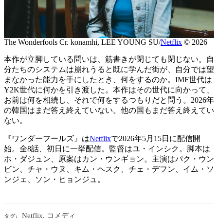
The Wonderfools Cr. konamhi, LEE YOUNG SU/
Netflix
© 2026
本作が立脚している問いは、筋書きが閉じても閉じない。自
分たちのシステムは崩れうると既に学んだ街が、自分では望
まなかった能力を手にしたとき、何をするのか。IMF世代は
Y2K世代に何かを引き渡した。本作はその世代に向かって、
お前は何を相続し、それで何をするつもりだと問う。2026年
の韓国はまだ答え終えていない。他の国もまだ答え終えてい
ない。
『ワンダーフールズ』は
Netflix
で2026年5月15日に配信開
始。全8話、初日に一挙配信。監督はユ・インシク。脚本は
ホ・ダジュン、原案はカン・ウンギョン。主演はパク・ウン
ビン、チャ・ウヌ、キム・ヘスク、チェ・デフン、イム・ソ
ンジェ、ソン・ヒョンジュ。
Netflix
,
コメディ
タグ: