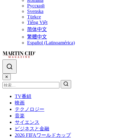
Română
Русский
Svenska
Türkçe
Tiếng Việt
简体中文
繁體中文
Español (Latinoamérica)
✕
TV番組
映画
テクノロジー
音楽
サイエンス
ビジネスと金融
2026 FIFAワールドカップ