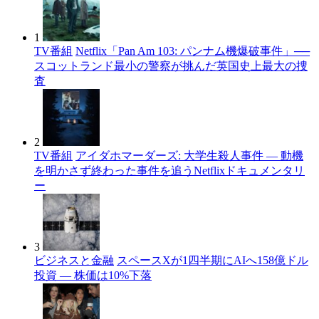
1
TV番組
Netflix「Pan Am 103: パンナム機爆破事件」──
スコットランド最小の警察が挑んだ英国史上最大の捜
査
2
TV番組
アイダホマーダーズ: 大学生殺人事件 — 動機
を明かさず終わった事件を追うNetflixドキュメンタリ
ー
3
ビジネスと金融
スペースXが1四半期にAIへ158億ドル
投資 — 株価は10%下落