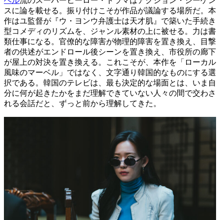
ベル
流のスーパーヒーロー・ドラマはアクション・シーケン
スに論を載せる。振り付けこそが作品が議論する場所だ。本
作はユ監督が『ウ・ヨンウ弁護士は天才肌』で築いた手続き
型コメディのリズムを、ジャンル素材の上に被せる。力は書
類仕事になる。官僚的な障害が物理的障害を置き換え、目撃
者の供述がエンドロール後シーンを置き換え、市役所の廊下
が屋上の対決を置き換える。これこそが、本作を「ローカル
風味のマーベル」ではなく、文字通り韓国的なものにする選
択である。韓国のテレビは、最も決定的な場面とは、いま自
分に何が起きたかをまだ理解できていない人々の間で交わさ
れる会話だと、ずっと前から理解してきた。