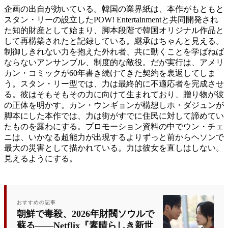
企画の出自が効いている。韓国の業界紙は、本作がもともと
スタン・リーの設立したPOW! Entertainmentと共同開発され
た知的財産として始まり、脚本段階で韓国オリジナル作品と
して再構築されたと記録している。継承はちゃんと見える。
制御しきれない力を抱えた外れ者、共に動くことを学ばねば
ならないアンサンブル、制度的な敵役。だが実行は、アメリ
カン・コミックが60年書き続けてきた契約を裏返してしま
う。スタン・リー型では、力は最終的に不適応者を完成させ
る。彼はそもそもその力に向けて生まれており、贈り物が彼
の正体を明かす。カン・ウンギョンが構想しホ・ダジュンが
脚本にした本作では、力は街がすでに住民に対して諦めてい
たものを露わにする。プロモーション資料の中でウン・チェ
ニは、いかなる超能力が出現するよりずっと前からヘソンで
最大の災害として描かれている。力は彼女を直しはしない。
見えるようにする。
おすすめの記事
朝鮮で毒殺、2026年財閥ソウルで
蘇る——Netflix『素晴らしき新世