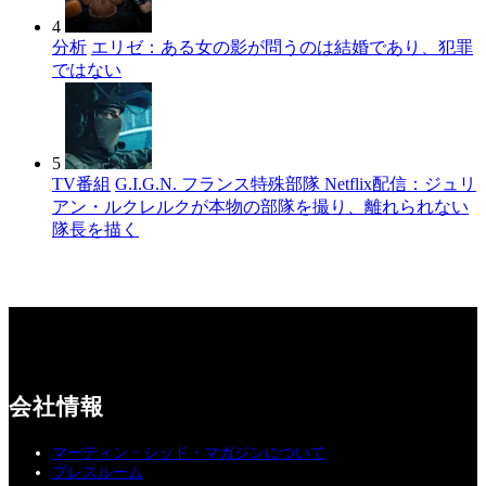
4
分析
エリゼ：ある女の影が問うのは結婚であり、犯罪
ではない
5
TV番組
G.I.G.N. フランス特殊部隊 Netflix配信：ジュリ
アン・ルクレルクが本物の部隊を撮り、離れられない
隊長を描く
会社情報
マーティン・シッド・マガジンについて
プレスルーム