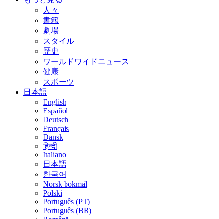
人々
書籍
劇場
スタイル
歴史
ワールドワイドニュース
健康
スポーツ
日本語
English
Español
Deutsch
Français
Dansk
हिन्दी
Italiano
日本語
한국어
Norsk bokmål
Polski
Português (PT)
Português (BR)