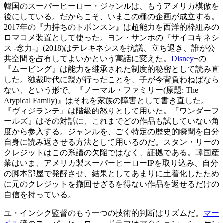
韓国のスーパーヒーロー・ジャンルは、もうアメリカ模倣を
後にしている。だからこそ、いまこの種の企画が成立する。
2017年の『力持ちのトボンスン』は超能力を西洋的枠組みの
ロマコメ装置として使った。ヨン・サンホの『サイコキネシ
ス -念力-』(2018)はテレキネシスを抗議、立ち退き、誰が公
共空間を占有してよいかという寓話に変えた。
Disney
+の
『ムービング』は能力を継承された制度的秘密として読み直
した。独裁時代に親が行ったことを、子が今背負わねばなら
ない、という形で。『ノーマル・ファミリー(原題: The
Atypical Family)』はそれを家族の障害として書き直した。
『ヴィジランテ』は階級的怒りとして用いた。『ワンダーフ
ールズ』はその対話に、これまでどの作品も試していない角
度から参入する。ジャンルを、ごく特定の歴史的瞬間を自分
自身に読み返させる方法として用いるのだ。スタン・リーの
クレジットはこの系譜の欠陥ではなく、証拠である。韓国産
業はいま、アメリカ製スーパーヒーローIPを取り込み、自分
の脚本部屋で発酵させ、結果としてあまりに土着化したため
に元のクレジットを撤回せざるを得ない作品を返せるだけの
自信を持っている。
ユ・インシク監督のもう一つの技術的判断はリズムだ。
マー