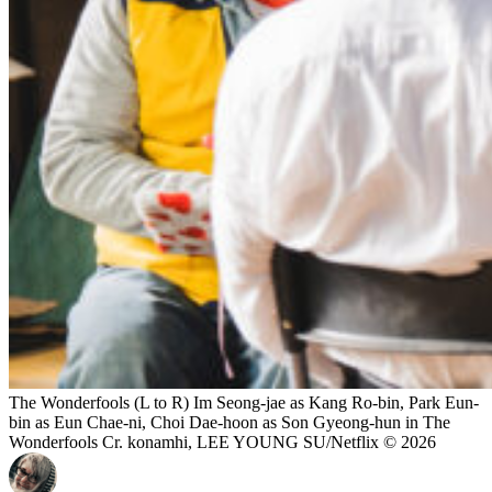
The Wonderfools (L to R) Im Seong-jae as Kang Ro-bin, Park Eun-
bin as Eun Chae-ni, Choi Dae-hoon as Son Gyeong-hun in The
Wonderfools Cr. konamhi, LEE YOUNG SU/Netflix © 2026