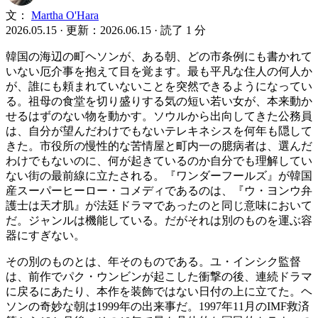
文：
Martha O'Hara
2026.05.15
·
更新：2026.06.15
·
読了 1 分
韓国の海辺の町ヘソンが、ある朝、どの市条例にも書かれて
いない厄介事を抱えて目を覚ます。最も平凡な住人の何人か
が、誰にも頼まれていないことを突然できるようになってい
る。祖母の食堂を切り盛りする気の短い若い女が、本来動か
せるはずのない物を動かす。ソウルから出向してきた公務員
は、自分が望んだわけでもないテレキネシスを何年も隠して
きた。市役所の慢性的な苦情屋と町内一の臆病者は、選んだ
わけでもないのに、何が起きているのか自分でも理解してい
ない街の最前線に立たされる。『ワンダーフールズ』が韓国
産スーパーヒーロー・コメディであるのは、『ウ・ヨンウ弁
護士は天才肌』が法廷ドラマであったのと同じ意味において
だ。ジャンルは機能している。だがそれは別のものを運ぶ容
器にすぎない。
その別のものとは、年そのものである。ユ・インシク監督
は、前作でパク・ウンビンが起こした衝撃の後、連続ドラマ
に戻るにあたり、本作を装飾ではない日付の上に立てた。ヘ
ソンの奇妙な朝は1999年の出来事だ。1997年11月のIMF救済