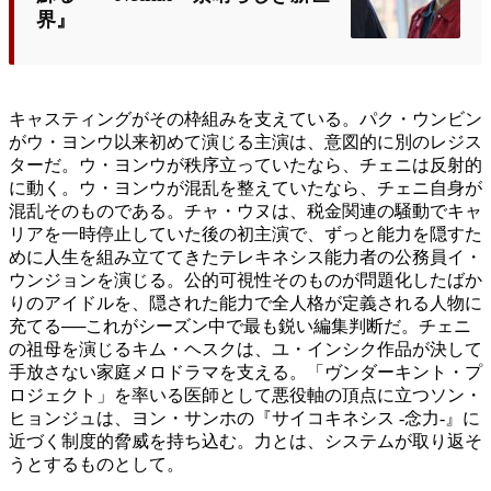
界』
キャスティングがその枠組みを支えている。パク・ウンビン
がウ・ヨンウ以来初めて演じる主演は、意図的に別のレジス
ターだ。ウ・ヨンウが秩序立っていたなら、チェニは反射的
に動く。ウ・ヨンウが混乱を整えていたなら、チェニ自身が
混乱そのものである。チャ・ウヌは、税金関連の騒動でキャ
リアを一時停止していた後の初主演で、ずっと能力を隠すた
めに人生を組み立ててきたテレキネシス能力者の公務員イ・
ウンジョンを演じる。公的可視性そのものが問題化したばか
りのアイドルを、隠された能力で全人格が定義される人物に
充てる──これがシーズン中で最も鋭い編集判断だ。チェニ
の祖母を演じるキム・ヘスクは、ユ・インシク作品が決して
手放さない家庭メロドラマを支える。「ヴンダーキント・プ
ロジェクト」を率いる医師として悪役軸の頂点に立つソン・
ヒョンジュは、ヨン・サンホの『サイコキネシス -念力-』に
近づく制度的脅威を持ち込む。力とは、システムが取り返そ
うとするものとして。