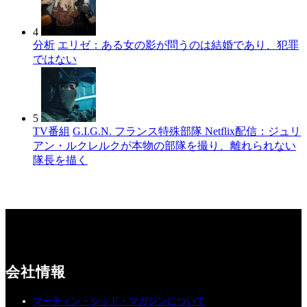
4
分析
エリゼ：ある女の影が問うのは結婚であり、犯罪
ではない
5
TV番組
G.I.G.N. フランス特殊部隊 Netflix配信：ジュリ
アン・ルクレルクが本物の部隊を撮り、離れられない
隊長を描く
会社情報
マーティン・シッド・マガジンについて