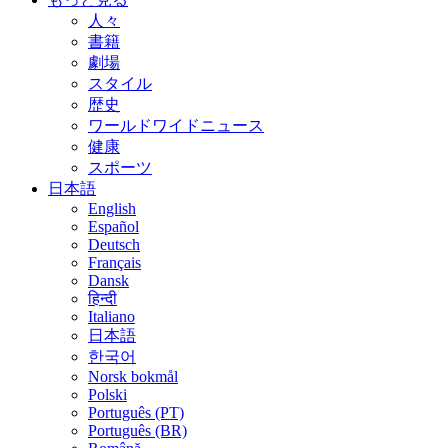
人々
書籍
劇場
スタイル
歴史
ワールドワイドニュース
健康
スポーツ
日本語
English
Español
Deutsch
Français
Dansk
हिन्दी
Italiano
日本語
한국어
Norsk bokmål
Polski
Português (PT)
Português (BR)