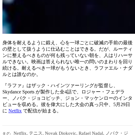
身体を耐えるように鍛え、心を一球ごとに破滅の手前の最後
の壁として扱うように仕込むことはできる。だが、ルーティ
ンに整えるべきものが何も残っていない朝を、人はリハーサ
ルできない。映画は答えられない唯一の問いのまわりを回り
続ける。耐えるべき一球がもうないとき、ラファエル・ナダ
ルとは誰なのか。
『ラファ』はザック・ハインツァーリングが監督し、
Skydance Sports が製作した全4話で、ロジャー・フェデラ
ー、ノバク・ジョコビッチ、ジョン・マッケンローのインタ
ビューを収める。彼を偉大にした大会の真っ只中、5月29日
に
Netflix
で配信が始まる。
Netflix
,
テニス
,
Novak Djokovic
,
Rafael Nadal
,
ノバク・ジ
タグ: