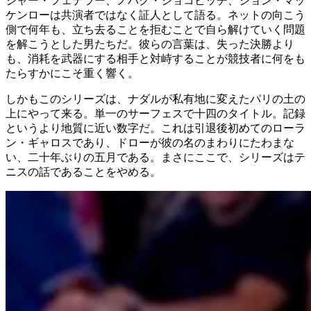
ジャー・フェデラー、ノバク・ジョコビッチ、ジョン・マッ
ケンローは共演者ではなく証人として語る。ネットの向こう
側で何年も、立ち去ることを拒むことで自ら解けていく問題
を解こうとした男たちだ。彼らの言葉は、失った決勝より
も、消耗を武器にする相手と対峙することが競技者に何をも
たらすかにこそ重く響く。
しかもこのシリーズは、ナダルが私有地に変えたパリの土の
上にやって来る。単一のサーフェスで十四のタイトル。記録
というより地質に近い数字だ。これは引退後初めてのローラ
ン・ギャロスであり、ドローが彼の名のまわりにたわまな
い、二十年ぶりの五月である。まさにここで、シリーズはテ
ニスの話であることをやめる。