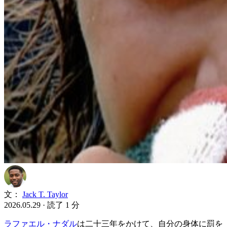
文：
Jack T. Taylor
2026.05.29
·
読了 1 分
ラファエル・ナダル
は二十三年をかけて、自分の身体に罰を