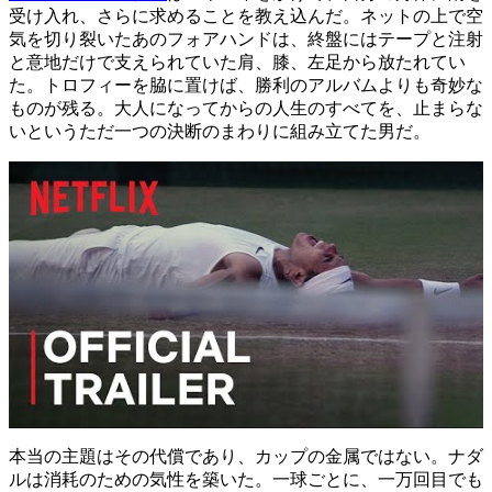
受け入れ、さらに求めることを教え込んだ。ネットの上で空
気を切り裂いたあのフォアハンドは、終盤にはテープと注射
と意地だけで支えられていた肩、膝、左足から放たれてい
た。トロフィーを脇に置けば、勝利のアルバムよりも奇妙な
ものが残る。大人になってからの人生のすべてを、止まらな
いというただ一つの決断のまわりに組み立てた男だ。
本当の主題はその代償であり、カップの金属ではない。ナダ
ルは消耗のための気性を築いた。一球ごとに、一万回目でも