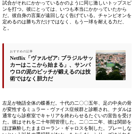
試合がそれにかかっているかのように同じ激しいトップスピ
ンを打つ。彼にとっては、いつも本当にかかっていたから
だ。彼自身の言葉が遠回しなく告げている。チャンピオンを
定めるのは勝ち方だけではなく、もう一球を耐える力だ、
と。
おすすめの記事
Netflix「ヴァルゼア: ブラジルサッ
カーはここから始まる」、サンパ
ウロの泥のピッチが鍛えるのは技
術ではなく胆力だ
左足が物語全体の蝶番だ。十代の二〇〇五年、足の中央の骨
が変性するミュラー・ヴァイス症候群と診断され、ナダルは
通常なら診察室でキャリアを終わらせるたぐいの宣告を受け
た。彼はそれを二十年間管理した。二〇二二年、彼は関節を
ほぼ麻酔したままローラン・ギャロスを制した。プレーしな