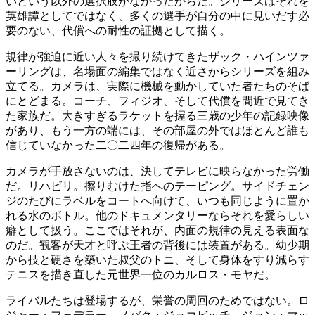
いという以外の選択肢がなかったからだ。シリーズはそれを
英雄譚としてではなく、多くの選手が自分の中に見いだす必
要のない、代償への耐性の証拠として描く。
規律が強迫に近い人々を撮り続けてきたザック・ハインツァ
ーリングは、名場面の編集ではなく近さからシリーズを組み
立てる。カメラは、実際に機械を動かしていた者たちのそば
にとどまる。コーチ、フィジオ、そして代償を間近で見てき
た家族だ。大きすぎるラケットを握る三歳の少年の記録映像
があり、もう一方の端には、その部屋の外ではほとんど誰も
信じていなかった二〇二四年の復帰がある。
カメラが手放さないのは、決してテレビに映らなかった労働
だ。リハビリ。擦りむけた指へのテーピング。サイドチェン
ジのたびにラベルをコートへ向けて、いつも同じように置か
れる水のボトル。他のドキュメンタリーならそれを愛らしい
癖として扱う。ここではそれが、内面の規律の見える表面な
のだ。観客が天才と呼ぶ王者の背後には装置がある。幼少期
から技と硬さを築いた叔父のトニ、そして身体をすり減らす
テニスを描き直した元世界一位のカルロス・モヤだ。
ライバルたちは登場するが、栄誉の周回のためではない。ロ