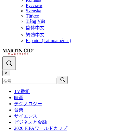
Română
Русский
Svenska
Türkçe
Tiếng Việt
简体中文
繁體中文
Español (Latinoamérica)
✕
TV番組
映画
テクノロジー
音楽
サイエンス
ビジネスと金融
2026 FIFAワールドカップ