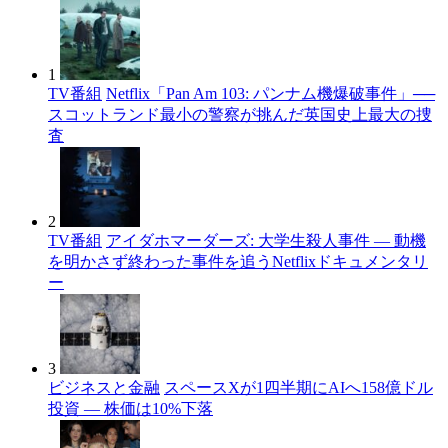
1
TV番組
Netflix「Pan Am 103: パンナム機爆破事件」──
スコットランド最小の警察が挑んだ英国史上最大の捜
査
2
TV番組
アイダホマーダーズ: 大学生殺人事件 — 動機
を明かさず終わった事件を追うNetflixドキュメンタリ
ー
3
ビジネスと金融
スペースXが1四半期にAIへ158億ドル
投資 — 株価は10%下落