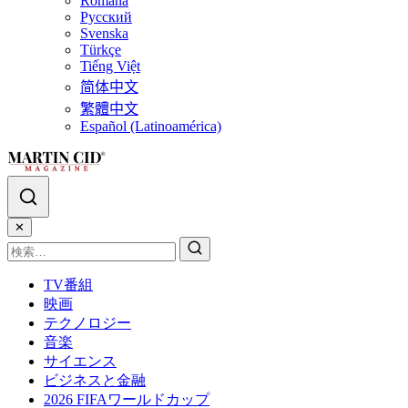
Română
Русский
Svenska
Türkçe
Tiếng Việt
简体中文
繁體中文
Español (Latinoamérica)
✕
TV番組
映画
テクノロジー
音楽
サイエンス
ビジネスと金融
2026 FIFAワールドカップ