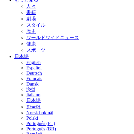
人々
書籍
劇場
スタイル
歴史
ワールドワイドニュース
健康
スポーツ
日本語
English
Español
Deutsch
Français
Dansk
हिन्दी
Italiano
日本語
한국어
Norsk bokmål
Polski
Português (PT)
Português (BR)