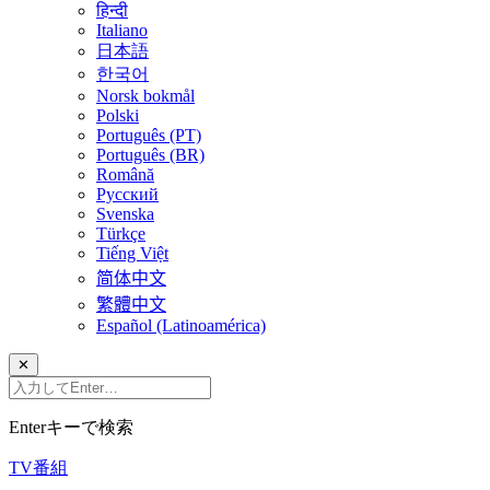
हिन्दी
Italiano
日本語
한국어
Norsk bokmål
Polski
Português (PT)
Português (BR)
Română
Русский
Svenska
Türkçe
Tiếng Việt
简体中文
繁體中文
Español (Latinoamérica)
✕
Enterキーで検索
TV番組